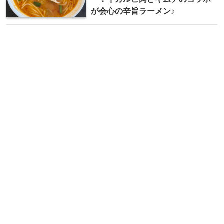
が会心の辛旨ラーメン♪