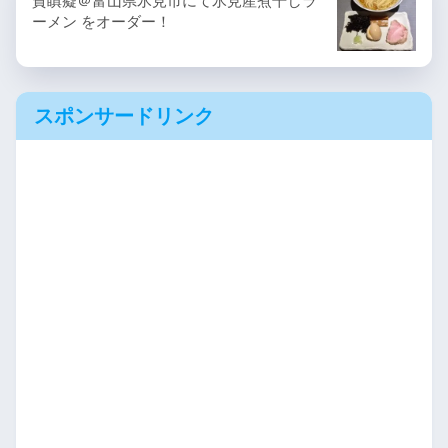
貧瞋癡＠富山県氷見市にて氷見産煮干しラ
ーメン をオーダー！
スポンサードリンク