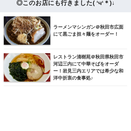
◎このお店にも行きました( ‘ч‘＊)↓
ラーメンマシンガン＠秋田市広面
にて黒ごま担々麺をオーダー！
レストラン清樹苑＠秋田県秋田市
河辺三内にて中華そばをオーダ
ー！岩見三内エリアでは希少な和
洋中折衷の食事処♪