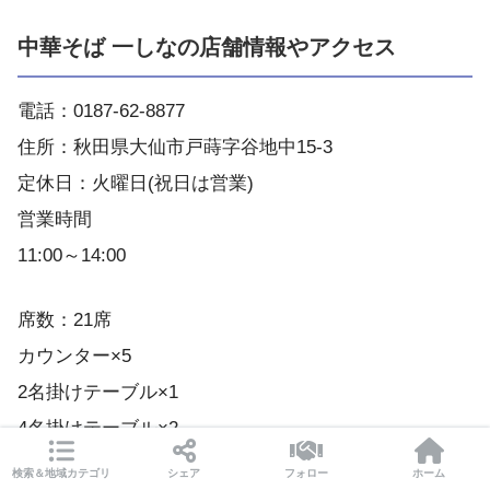
中華そば 一しなの店舗情報やアクセス
電話：0187-62-8877
住所：秋田県大仙市戸蒔字谷地中15-3
定休日：火曜日(祝日は営業)
営業時間
11:00～14:00
席数：21席
カウンター×5
2名掛けテーブル×1
4名掛けテーブル×2
6名掛けテーブル×1
検索＆地域カテゴリ
シェア
フォロー
ホーム