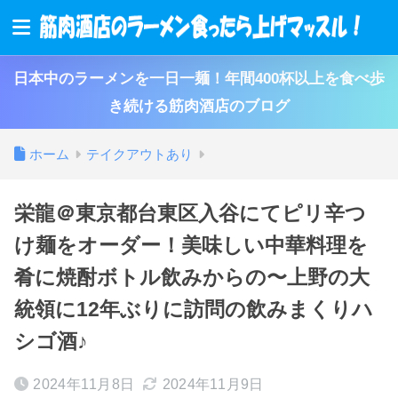
日本中のラーメンを一日一麺！年間400杯以上を食べ歩
き続ける筋肉酒店のブログ
ホーム
テイクアウトあり
栄龍＠東京都台東区入谷にてピリ辛つ
け麺をオーダー！美味しい中華料理を
肴に焼酎ボトル飲みからの〜上野の大
統領に12年ぶりに訪問の飲みまくりハ
シゴ酒♪
2024年11月8日
2024年11月9日