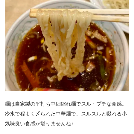
麺は自家製の平打ち中細縮れ麺でスル・プチな食感。
冷水で程よく〆られた中華麺で、スルスルと啜れる小
気味良い食感が堪りませんね♪