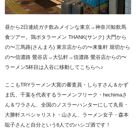
昼から2日連続ガチ飲みメインな東京→神奈川鯨飲馬
食ツアー。鶏ポタラーメン THANK(サンク) 大門から
の〜三馬路(さんまろ) 東京店からの〜来集軒 堀切から
の〜信濃路 鶯谷店→大弘軒→信濃路 鶯谷店からの〜
ラーメン5杯目は入谷に移動してこちらへ♪
ここもTRYラーメン大賞の審査員・しらすさん＆かず
ま氏、千葉を代表するラーメンフリーク・hechimaさ
ん＆ワラさん、全国のノスラーハンターにして丸長・
大勝軒スペシャリスト・山さん、ラーメン女子・森本
聡子さんと自分という6人でのハシゴ酒です！