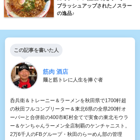
ブラッシュアップされたノスラー
の逸品♪
この記事を書いた人
筋肉 酒店
麺と筋トレに人生を捧ぐ者
呑兵衛＆トレーニー＆ラーメンを秋田県で1700軒超
の秋田フルコンプリーター＆東北6県の全県200軒オ
ーバーと合併前の400市町村全てで実食の東北モウラ
ー＆ケンちゃんラーメン全店制覇のケンチャニスト。
2万6千人のFBグループ・秋田のらーめん部の管理