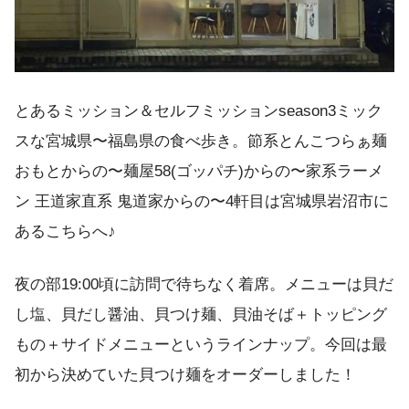
とあるミッション＆セルフミッションseason3ミック
スな宮城県〜福島県の食べ歩き。節系とんこつらぁ麺
おもとからの〜麺屋58(ゴッパチ)からの〜家系ラーメ
ン 王道家直系 鬼道家からの〜4軒目は宮城県岩沼市に
あるこちらへ♪
夜の部19:00頃に訪問で待ちなく着席。メニューは貝だ
し塩、貝だし醤油、貝つけ麺、貝油そば＋トッピング
もの＋サイドメニューというラインナップ。今回は最
初から決めていた貝つけ麺をオーダーしました！