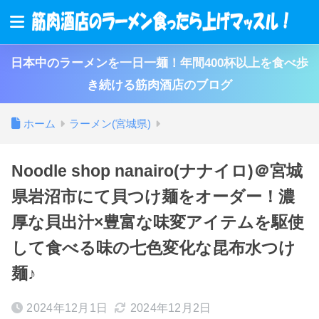
日本中のラーメンを一日一麺！年間400杯以上を食べ歩
き続ける筋肉酒店のブログ
ホーム
ラーメン(宮城県)
Noodle shop nanairo(ナナイロ)＠宮城
県岩沼市にて貝つけ麺をオーダー！濃
厚な貝出汁×豊富な味変アイテムを駆使
して食べる味の七色変化な昆布水つけ
麺♪
2024年12月1日
2024年12月2日