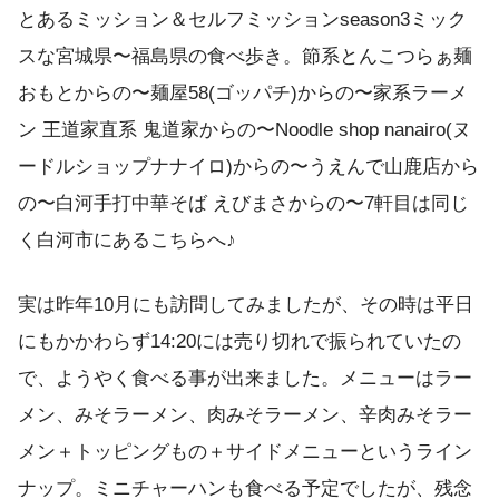
とあるミッション＆セルフミッションseason3ミック
スな宮城県〜福島県の食べ歩き。節系とんこつらぁ麺
おもとからの〜麺屋58(ゴッパチ)からの〜家系ラーメ
ン 王道家直系 鬼道家からの〜Noodle shop nanairo(ヌ
ードルショップナナイロ)からの〜うえんで山鹿店から
の〜白河手打中華そば えびまさからの〜7軒目は同じ
く白河市にあるこちらへ♪
実は昨年10月にも訪問してみましたが、その時は平日
にもかかわらず14:20には売り切れで振られていたの
で、ようやく食べる事が出来ました。メニューはラー
メン、みそラーメン、肉みそラーメン、辛肉みそラー
メン＋トッピングもの＋サイドメニューというライン
ナップ。ミニチャーハンも食べる予定でしたが、残念