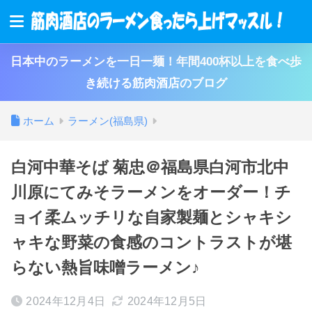
日本中のラーメンを一日一麺！年間400杯以上を食べ歩
き続ける筋肉酒店のブログ
ホーム
ラーメン(福島県)
白河中華そば 菊忠＠福島県白河市北中
川原にてみそラーメンをオーダー！チ
ョイ柔ムッチリな自家製麺とシャキシ
ャキな野菜の食感のコントラストが堪
らない熱旨味噌ラーメン♪
2024年12月4日
2024年12月5日