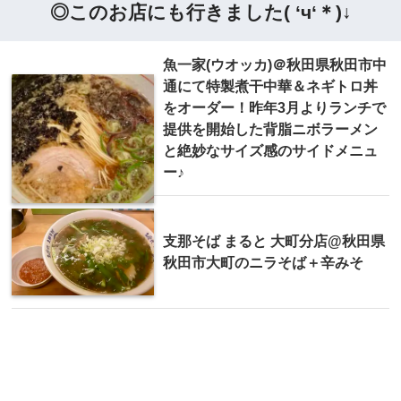
◎このお店にも行きました( ‘ч‘＊)↓
魚一家(ウオッカ)＠秋田県秋田市中
通にて特製煮干中華＆ネギトロ丼
をオーダー！昨年3月よりランチで
提供を開始した背脂ニボラーメン
と絶妙なサイズ感のサイドメニュ
ー♪
支那そば まると 大町分店@秋田県
秋田市大町のニラそば＋辛みそ