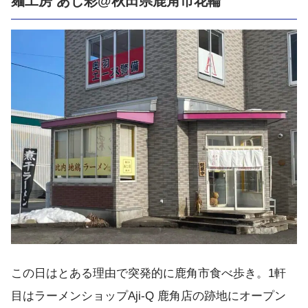
麺工房 あじ彩@秋田県鹿角市花輪
この日はとある理由で突発的に鹿角市食べ歩き。1軒
目はラーメンショップAji-Q 鹿角店の跡地にオープン