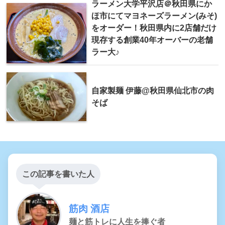
ラーメン大学平沢店＠秋田県にか
ほ市にてマヨネーズラーメン(みそ)
をオーダー！秋田県内に2店舗だけ
現存する創業40年オーバーの老舗
ラー大♪
自家製麺 伊藤@秋田県仙北市の肉
そば
この記事を書いた人
筋肉 酒店
麺と筋トレに人生を捧ぐ者