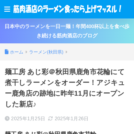
日本中のラーメンを一日一麺！年間400杯以上を食べ歩
き続ける筋肉酒店のブログ
ホーム
ラーメン(秋田県)
麺工房 あじ彩＠秋田県鹿角市花輪にて
煮干しラーメンをオーダー！アジキュ
ー鹿角店の跡地に昨年11月にオープン
した新店♪
2025年1月25日
2025年1月26日