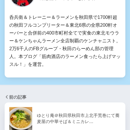
呑兵衛＆トレーニー＆ラーメンを秋田県で1700軒超
の秋田フルコンプリーター＆東北6県の全県200軒オ
ーバーと合併前の400市町村全てで実食の東北モウラ
ー＆ケンちゃんラーメン全店制覇のケンチャニスト。
2万6千人のFBグループ・秋田のらーめん部の管理
人。本ブログ「筋肉酒店のラーメン食ったら上げマッ
スル！」を運営。
前の記事
ゆとり庵＠秋田県秋田市上北手荒巻にて蕎
麦屋の中華そば＆ミニカレ…