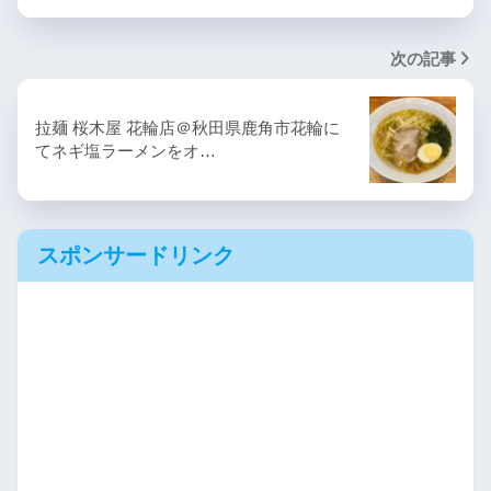
次の記事
拉麺 桜木屋 花輪店 ＠秋田県鹿角市花輪に
てネギ塩ラーメンをオ…
スポンサードリンク