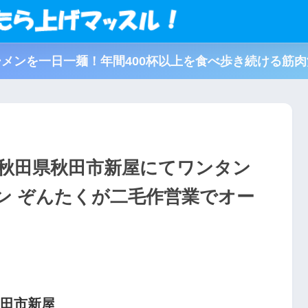
メンを一日一麺！年間400杯以上を食べ歩き続ける筋
＠秋田県秋田市新屋にてワンタン
ン ぞんたくが二毛作営業でオー
秋田市新屋