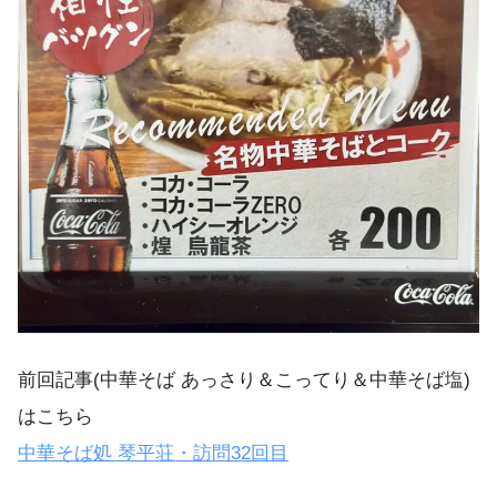
前回記事(中華そば あっさり＆こってり＆中華そば塩)
はこちら
中華そば処 琴平荘・訪問32回目