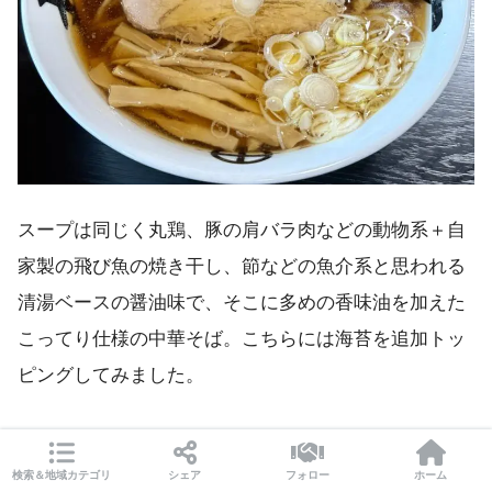
スープは同じく丸鶏、豚の肩バラ肉などの動物系＋自
家製の飛び魚の焼き干し、節などの魚介系と思われる
清湯ベースの醤油味で、そこに多めの香味油を加えた
こってり仕様の中華そば。こちらには海苔を追加トッ
ピングしてみました。
しっかりとした丸鶏、豚の肩バラ肉などの動物系出汁
に加えて、飛び魚の焼き干し、節などの魚介系の風味
検索＆地域カテゴリ
シェア
フォロー
ホーム