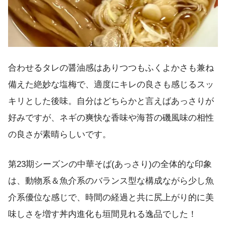
合わせるタレの醤油感はありつつもふくよかさも兼ね
備えた絶妙な塩梅で、適度にキレの良さも感じるスッ
キリとした後味。自分はどちらかと言えばあっさりが
好みですが、ネギの爽快な香味や海苔の磯風味の相性
の良さが素晴らしいです。
第23期シーズンの中華そば(あっさり)の全体的な印象
は、動物系＆魚介系のバランス型な構成ながら少し魚
介系優位な感じで、時間の経過と共に尻上がり的に美
味しさを増す丼内進化も垣間見れる逸品でした！