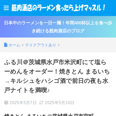
日本中のラーメンを一日一麺！年間400杯以上を食べ歩
き続ける筋肉酒店のブログ
ホーム
テイクアウトあり
ふる川＠茨城県水戸市米沢町にて塩ら
ーめんをオーダー！焼きとん まるいち
→キルシュをハシゴ酒で前日の夜も水
戸ナイトを満喫♪
2025年5月7日
2025年5月10日