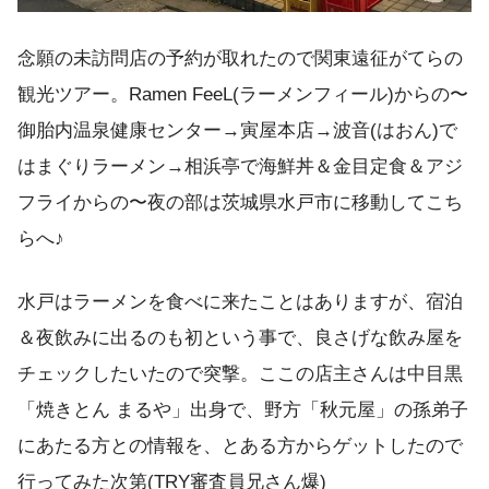
念願の未訪問店の予約が取れたので関東遠征がてらの
観光ツアー。Ramen FeeL(ラーメンフィール)からの〜
御胎内温泉健康センター→寅屋本店→波音(はおん)で
はまぐりラーメン→相浜亭で海鮮丼＆金目定食＆アジ
フライからの〜夜の部は茨城県水戸市に移動してこち
らへ♪
水戸はラーメンを食べに来たことはありますが、宿泊
＆夜飲みに出るのも初という事で、良さげな飲み屋を
チェックしたいたので突撃。ここの店主さんは中目黒
「焼きとん まるや」出身で、野方「秋元屋」の孫弟子
にあたる方との情報を、とある方からゲットしたので
行ってみた次第(TRY審査員兄さん爆)