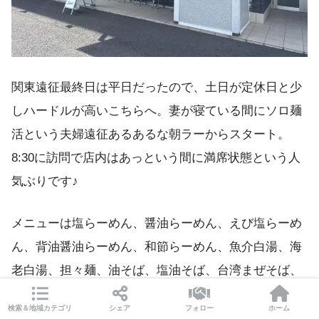
関東遠征最終日は平日だったので、土日が定休日と少
しハードルが高いこちらへ。妻が寝ている間にソロ麺
活という夫婦遠征あるあるな朝ラーからスタート。
8:30に訪問で店内はあっという間に満席状態という人
気ぶりです♪
メニューは塩らーめん、醤油らーめん、えび塩らーめ
ん、背油醤油らーめん、和節らーめん、魚介白湯、海
老白湯、担々麺、油そば、塩油そば、台湾まぜそば、
かけそば各種＋トッピング＋サイドメニューというラ
検索＆地域カテゴリ
シェア
フォロー
ホーム
インナップ。数量限定の背油つけ麺もメチャクチャ気