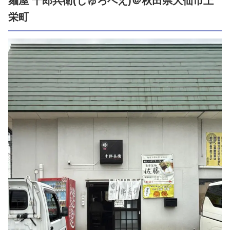
麺屋 十郎兵衛(じゅろへえ)＠秋田県大仙市上
栄町