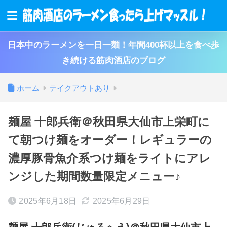
日本中のラーメンを一日一麺！年間400杯以上を食べ歩
き続ける筋肉酒店のブログ
ホーム
テイクアウトあり
麺屋 十郎兵衛＠秋田県大仙市上栄町に
て朝つけ麺をオーダー！レギュラーの
濃厚豚骨魚介系つけ麺をライトにアレ
ンジした期間数量限定メニュー♪
2025年6月18日
2025年6月29日