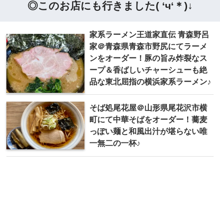
◎このお店にも行きました( ‘ч‘＊)↓
家系ラーメン王道家直伝 青森野呂
家＠青森県青森市野尻にてラーメ
ンをオーダー！豚の旨み炸裂なス
ープ＆香ばしいチャーシューも絶
品な東北屈指の横浜家系ラーメン♪
そば処 尾花屋＠山形県尾花沢市横
町にて中華そばをオーダー！蕎麦
っぽい麺と和風出汁が堪らない唯
一無二の一杯♪