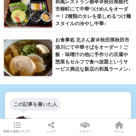
和風レストラン都亭＠秋田県能代
市柳町にて中華つけめんをオーダ
ー！2種類のタレを楽しめるつけ麺
スタイルの冷やし中華♪
お食事処 北さん家＠秋田県秋田市
添川にて中華そばをオーダー！ご
飯・味噌汁の他に手作りの豆腐や
惣菜もセルフで食べ放題というサ
ービス満点な新店の和風ラーメン♪
この記事を書いた人
筋肉 酒店
検索＆地域カテゴリ
シェア
フォロー
ホーム
麺と筋トレに人生を捧ぐ者