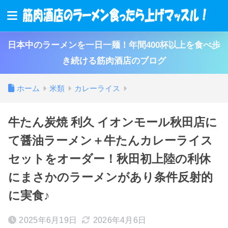
日本中のラーメンを一日一麺！年間400杯以上を食べ歩
き続ける筋肉酒店のブログ
ホーム
米類
カレーライス
牛たん炭焼 利久 イオンモール秋田店に
て醤油ラーメン＋牛たんカレーライス
セットをオーダー！秋田初上陸の利休
にまさかのラーメンがあり条件反射的
に実食♪
2025年6月19日
2026年4月6日