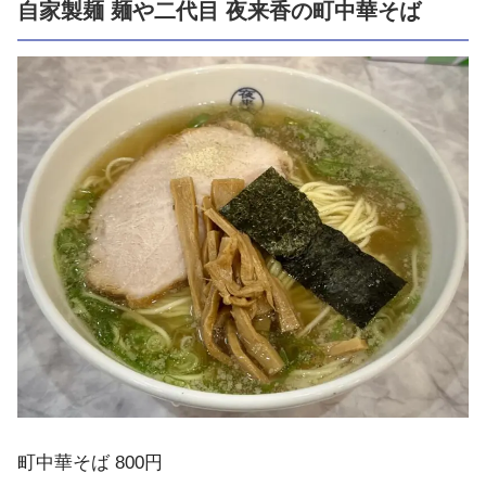
自家製麺 麺や二代目 夜来香の町中華そば
町中華そば 800円