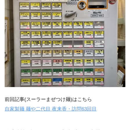
前回記事(スーラーまぜつけ麺)はこちら
自家製麺 麺や二代目 夜来香・訪問63回目