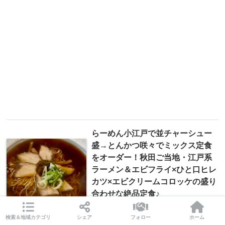
らーめん小江戸で並チャーシュー
盛→とんかつ咲々でミックス定食
をオーダー！秋田ご当地・江戸系
ラーメン＆エビフライ×ひと口ヒレ
カツ×エビクリームコロッケの盛り
合わせな絶品定食♪
検索＆地域カテゴリ
シェア
フォロー
ホーム
もつもつ食堂 潮＠青森県八戸市白