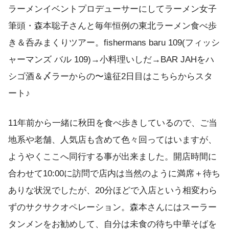
ラーメンイベントプロデューサーにしてラーメン女子
筆頭・森本聡子さんと毎年恒例の東北ラーメン食べ歩
き＆呑みまくりツアー。fishermans baru 109(フィッシ
ャーマンズ バル 109)→小料理いしだ→BAR JAHをハ
シゴ酒＆〆ラーからの〜遠征2日目はこちらからスタ
ート♪
11年前から一緒に秋田を食べ歩きしているので、ご当
地系や老舗、人気店も含めて色々回ってはいますが、
ようやくここへ同行する事が出来ました。開店時間に
合わせて10:00に訪問で店内は当然のように満席＋待ち
ありな状況でしたが、20分ほどで入店という相変わら
ずのサクサクオペレーション。森本さんにはスーラー
タンメンをお勧めして、自分は未食の待ち中華そばを