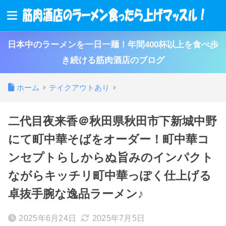
日本中のラーメンを一日一麺！年間400杯以上を食べ歩
き続ける筋肉酒店のブログ
ホーム
テイクアウトあり
二代目夜来香＠秋田県秋田市下新城中野
にて町中華そばをオーダー！町中華コ
ンセプトらしからぬ旨みのインパクト
ながらキッチリ町中華っぽく仕上げる
卓抜手腕な逸品ラーメン♪
2025年6月24日
2025年7月5日