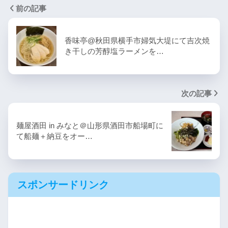
前の記事
香味亭@秋田県横手市婦気大堤にて吉次焼
き干しの芳醇塩ラーメンを…
次の記事
麺屋酒田 in みなと＠山形県酒田市船場町に
て船麺＋納豆をオー…
スポンサードリンク