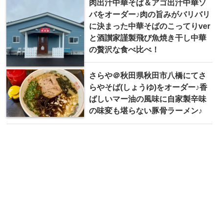
肉出汁中華そば＆アゴ出汁中華ソ
バをオーダー♪肉の旨みがバリバリ
に決まった中華そばのこってりver
と酒讃家謹製飛び魚焼き干し中華
の贅沢な食べ比べ！
さらや＠秋田県秋田市八橋にてさ
らやそば(しょうゆ)をオーダー♪香
ばしいマー油の風味に自家製辛味
の味変も堪らない豚骨ラーメン♪