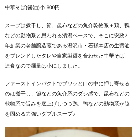
中華そば(醤油)小 800円
スープは煮干し、節、昆布などの魚介乾物系＋鶏、鴨
などの動物系と思われる清湯ベースで、そこに安政2
年創業の老舗醸造蔵である湯沢市・石孫本店の生醤油
をブレンドしたタレや自家製麺を合わせた中華そば。
連食なので麺量は小にしました。
ファーストインパクトでブワッと口の中に押し寄せる
のは煮干し、節などの魚介系のダシ感で、昆布などの
乾物系で旨みを底上げしつつ鶏、鴨などの動物系が脇
を固める力強いダブルスープ♪