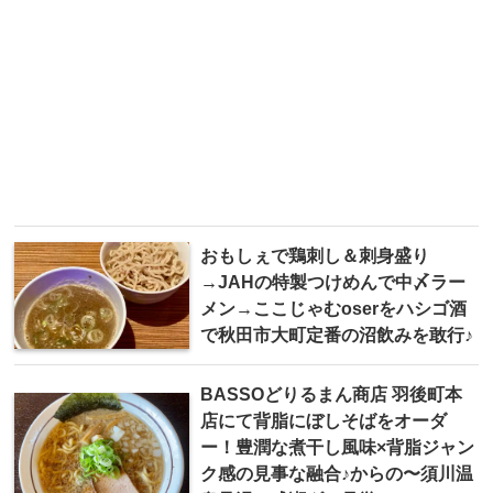
おもしぇで鶏刺し＆刺身盛り
→JAHの特製つけめんで中〆ラー
メン→ここじゃむoserをハシゴ酒
で秋田市大町定番の沼飲みを敢行♪
BASSOどりるまん商店 羽後町本
店にて背脂にぼしそばをオーダ
ー！豊潤な煮干し風味×背脂ジャン
ク感の見事な融合♪からの〜須川温