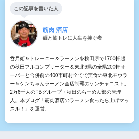
この記事を書いた人
筋肉 酒店
麺と筋トレに人生を捧ぐ者
呑兵衛＆トレーニー＆ラーメンを秋田県で1700軒超
の秋田フルコンプリーター＆東北6県の全県200軒オ
ーバーと合併前の400市町村全てで実食の東北モウラ
ー＆ケンちゃんラーメン全店制覇のケンチャニスト。
2万6千人のFBグループ・秋田のらーめん部の管理
人。本ブログ「筋肉酒店のラーメン食ったら上げマッ
スル！」を運営。