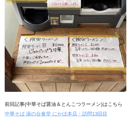
前回記事(中華そば醤油＆とんこつラーメン)はこちら
中華そば 湯の台食堂 にかほ本店・訪問13回目