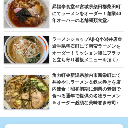
昇福亭食堂＠宮城県柴田郡柴田町
にてラーメンをオーダー！創業40
年オーバーの老舗麺類食堂♪
ラーメンショップAji-Q小岩井店＠
岩手県雫石町にて南蛮ラーメンを
オーダー！ミッション後にフラッ
と立ち寄り看板メニューを頂く♪
角力軒＠新潟県胎内市新栄町にて
丼冷やしラーメン＆鉄火巻きを店
内連食！昭和初期に創業の老舗で
食べる通年で提供の名物ラーメン
＆オーダー必須な美味巻き寿司♪