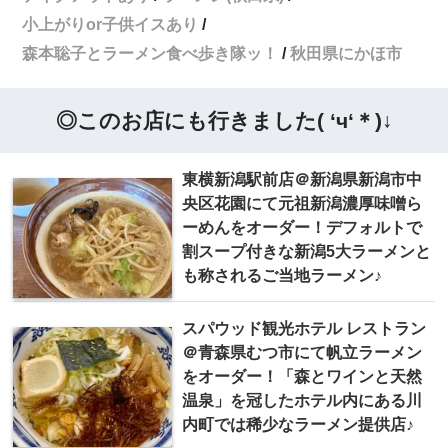
小上がりor子供イスあり
森本聡子とラーメン食べ歩き隊ッ！
秋田県にかほ市
◎このお店にも行きました( ‘ч‘＊)↓
東横新潟駅前店＠新潟県新潟市中
央区花園にて元祖新潟濃厚味噌ら
ーめんをオーダー！デフォルトで
割スープ付きな新潟5大ラーメンと
も称されるご当地ラーメン♪
スパウッド観光ホテル レストラン
＠青森県むつ市にて帆立ラーメン
をオーダー！「森とワインと天然
温泉」を冠したホテル内にある川
内町では稀少なラーメン提供店♪