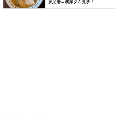
泉足湯→成瀬ダム見学！