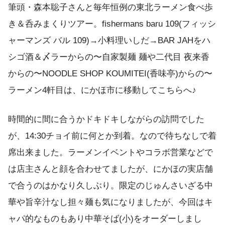
筆頭・森本聡子さんと毎年恒例の東北ラーメン食べ歩
き＆呑みまくりツアー。fishermans baru 109(フィッシ
ャーマンズ バル 109)→小料理いしだ→BAR JAHをハ
シゴ酒＆〆ラーからの〜自家製麺 麺や二代目 夜来香
からの〜NOODLE SHOP KOUMITEI(香味亭)からの〜
ラーメン4軒目は、にかほ市に移動してこちらへ♪
時間的に間に合うかドキドキしながらの訪問でした
が、14:30チョイ前に何とか到着。なので待ちなしで着
席出来ました。ラーメンイベントやコラボ営業などで
は店主さんと顔を合わせてましたが、にかほの実店舗
で合うのはかなり久しぶり。限定のじゅんさいざる中
華や旨辛汁なし担々麺も気になりましたが、今回はキ
ャパ的なものもあり中華そば(小)をオーダーしまし