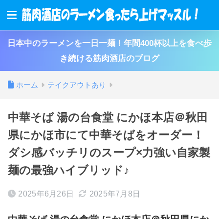
日本中のラーメンを一日一麺！年間400杯以上を食べ歩
き続ける筋肉酒店のブログ
ホーム
テイクアウトあり
中華そば 湯の台食堂 にかほ本店＠秋田
県にかほ市にて中華そばをオーダー！
ダシ感バッチリのスープ×力強い自家製
麺の最強ハイブリッド♪
2025年6月26日
2025年7月8日