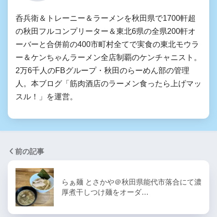
呑兵衛＆トレーニー＆ラーメンを秋田県で1700軒超
の秋田フルコンプリーター＆東北6県の全県200軒オ
ーバーと合併前の400市町村全てで実食の東北モウラ
ー＆ケンちゃんラーメン全店制覇のケンチャニスト。
2万6千人のFBグループ・秋田のらーめん部の管理
人。本ブログ「筋肉酒店のラーメン食ったら上げマッ
スル！」を運営。
前の記事
らぁ麺 とさかや＠秋田県能代市落合にて濃
厚煮干しつけ麺をオーダ…