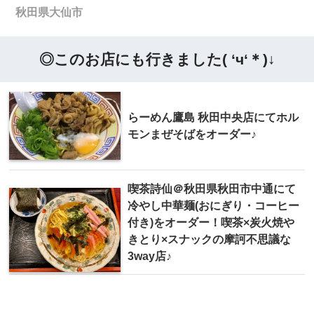
秋田県大仙市
◎このお店にも行きました( ‘ч‘＊)↓
らーめん鷹島 秋田中央店にてホル
モンまぜそばをオーダー♪
喫茶詩仙＠秋田県秋田市中通にて
冷やし中華麺(おにぎり・コーヒー
付き)をオーダー！喫茶×炭火焼や
きとり×スナックの摩訶不思議な
3way店♪