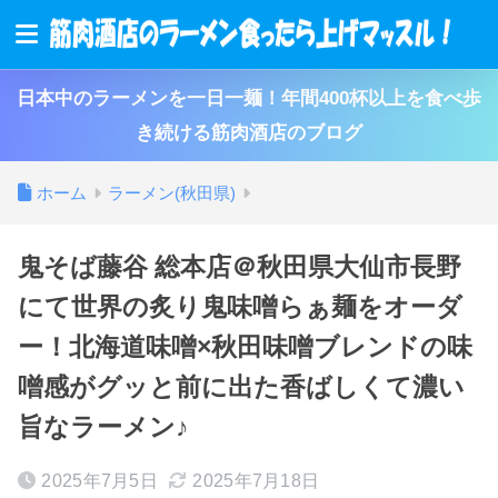
日本中のラーメンを一日一麺！年間400杯以上を食べ歩
き続ける筋肉酒店のブログ
ホーム
ラーメン(秋田県)
鬼そば藤谷 総本店＠秋田県大仙市長野
にて世界の炙り鬼味噌らぁ麺をオーダ
ー！北海道味噌×秋田味噌ブレンドの味
噌感がグッと前に出た香ばしくて濃い
旨なラーメン♪
2025年7月5日
2025年7月18日