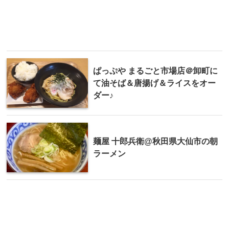
ぱっぷや まるごと市場店＠卸町に
て油そば＆唐揚げ＆ライスをオー
ダー♪
麺屋 十郎兵衛@秋田県大仙市の朝
ラーメン