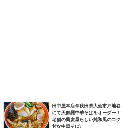
田中屋本店＠秋田県大仙市戸地谷
にて天麩羅中華そばをオーダー！
老舗の蕎麦屋らしい純和風のコク
甘な中華そば♪