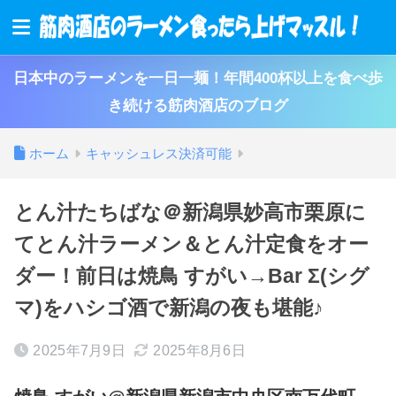
日本中のラーメンを一日一麺！年間400杯以上を食べ歩
き続ける筋肉酒店のブログ
ホーム
キャッシュレス決済可能
とん汁たちばな＠新潟県妙高市栗原に
てとん汁ラーメン＆とん汁定食をオー
ダー！前日は焼鳥 すがい→Bar Σ(シグ
マ)をハシゴ酒で新潟の夜も堪能♪
2025年7月9日
2025年8月6日