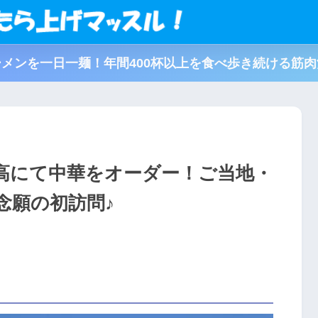
メンを一日一麺！年間400杯以上を食べ歩き続ける筋
高にて中華をオーダー！ご当地・
念願の初訪問♪