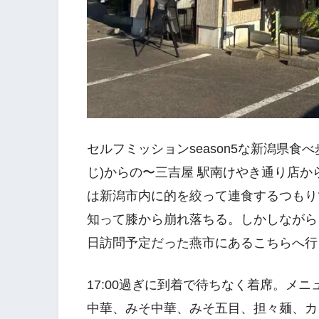
セルフミッションseason5な新潟県食
じ)からの〜三吉屋 駅南けやき通り店か
は新潟市内に的を絞って連食するつもり
知って膝から崩れ落ちる。しかしながら
日訪問予定だった燕市にあるこちらへ行
17:00過ぎに到着で待ちなく着席。メ
中華、みそ中華、みそ五目、担々麺、カ