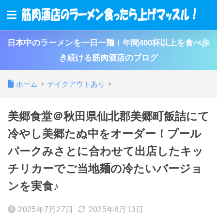
日本中のラーメンを一日一麺！年間400杯以上を食べ歩
き続ける筋肉酒店のブログ
ホーム
テイクアウトあり
美郷食堂＠秋田県仙北郡美郷町飯詰にて
冷やし美郷たぬ中をオーダー！プール
パークみさとに合わせて出店したキッ
チリカーでご当地麺の冷たいバージョ
ンを実食♪
2025年7月27日
2025年8月13日