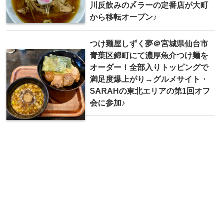
川反飲みの〆ラーの定番店が大町
から移転オープン♪
つけ麺屋しずく夢＠宮城県仙台市
青葉区錦町にて濃厚魚介つけ麺を
オーダー！全部入りトッピングで
満足度爆上がり→グルメサイト・
SARAHの東北エリアの第1回オフ
会に参加♪