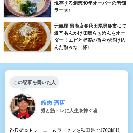
現存する創業40年オーバーの老舗
ラー大♪
元氣屋 男鹿店＠秋田県男鹿市にて
激辛あんかけ味噌らぁめんをオー
ダー！エビと野菜の旨みが溶け込
んだ熱々な一杯♪
この記事を書いた人
筋肉 酒店
麺と筋トレに人生を捧ぐ者
呑兵衛＆トレーニー＆ラーメンを秋田県で1700軒超