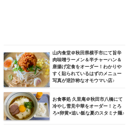
山内食堂＠秋田県横手市にて旨辛
肉味噌ラーメン＆半チャーハン＆
唐揚げ定食をオーダー！わかりや
すく貼られているはずのメニュー
写真が逆詐称なオモウマい店♪
お食事処 久里庵＠秋田市八橋にて
冷やし雪見中華をオーダー！とろ
ろ×卵黄×追い飯な夏のスタミナ麺♪