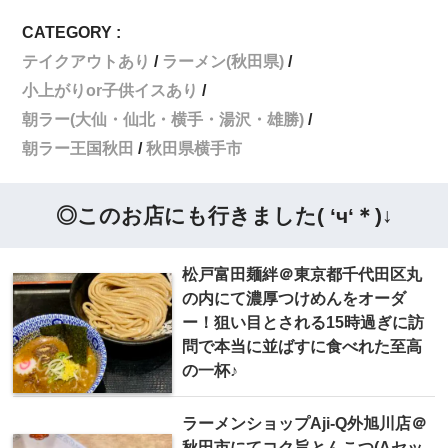
CATEGORY :
テイクアウトあり
ラーメン(秋田県)
小上がりor子供イスあり
朝ラー(大仙・仙北・横手・湯沢・雄勝)
朝ラー王国秋田
秋田県横手市
◎このお店にも行きました( ‘ч‘＊)↓
松戸富田麺絆＠東京都千代田区丸
の内にて濃厚つけめんをオーダ
ー！狙い目とされる15時過ぎに訪
問で本当に並ばすに食べれた至高
の一杯♪
ラーメンショップAji-Q外旭川店＠
秋田市にてコク旨とんこつ(Aセッ