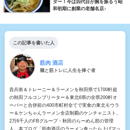
ダー！今は四代目が腕を振るう昭
和初期に創業の老舗名店♪
この記事を書いた人
筋肉 酒店
麺と筋トレに人生を捧ぐ者
呑兵衛＆トレーニー＆ラーメンを秋田県で1700軒超
の秋田フルコンプリーター＆東北6県の全県200軒オ
ーバーと合併前の400市町村全てで実食の東北モウラ
ー＆ケンちゃんラーメン全店制覇のケンチャニスト。
2万6千人のFBグループ・秋田のらーめん部の管理
人。本ブログ「筋肉酒店のラーメン食ったら上げマッ