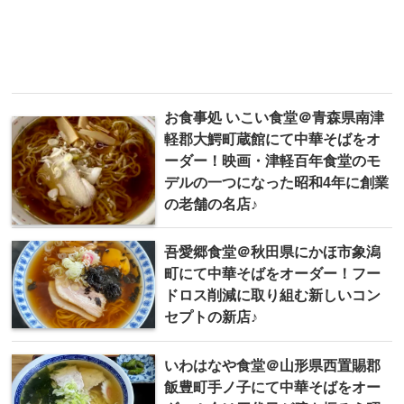
お食事処 いこい食堂＠青森県南津
軽郡大鰐町蔵館にて中華そばをオ
ーダー！映画・津軽百年食堂のモ
デルの一つになった昭和4年に創業
の老舗の名店♪
吾愛郷食堂＠秋田県にかほ市象潟
町にて中華そばをオーダー！フー
ドロス削減に取り組む新しいコン
セプトの新店♪
いわはなや食堂＠山形県西置賜郡
飯豊町手ノ子にて中華そばをオー