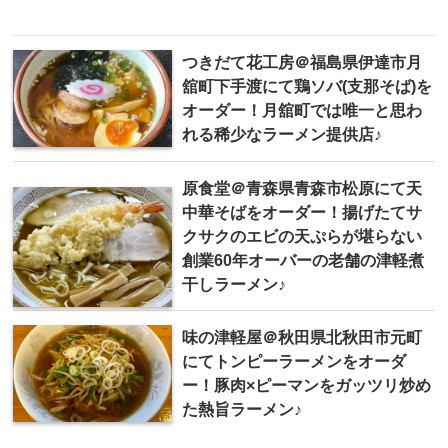
つきだて花工房＠福島県伊達市月
舘町下手渡にて鶏ソバ(支那そば)を
オーダー！月舘町では唯一と思わ
れる稀少なラーメン提供店♪
原食堂＠青森県青森市松原にて天
中華そばをオーダー！揚げたてサ
クサクのエビの天ぷらが堪らない
創業60年オーバーの老舗の津軽煮
干しラーメン♪
味の津軽屋＠秋田県北秋田市元町
にてトンピーラーメンをオーダ
ー！豚肉×ピーマンをガッツリ炒め
た熱旨ラーメン♪