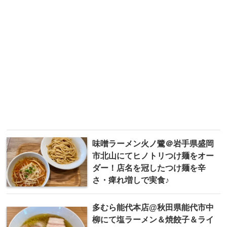
味噌ラーメン火ノ鷺＠岩手県盛岡
市北山にてヒノトリつけ麺をオー
ダー！店名を冠したつけ麺を辛
さ・痺れ増しで実食♪
多むら能代本店@秋田県能代市中
柳にて塩ラーメン＆焼餃子＆ライ