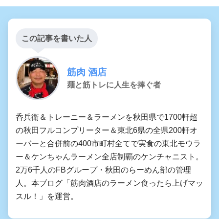
この記事を書いた人
筋肉 酒店
麺と筋トレに人生を捧ぐ者
呑兵衛＆トレーニー＆ラーメンを秋田県で1700軒超
の秋田フルコンプリーター＆東北6県の全県200軒オ
ーバーと合併前の400市町村全てで実食の東北モウラ
ー＆ケンちゃんラーメン全店制覇のケンチャニスト。
2万6千人のFBグループ・秋田のらーめん部の管理
人。本ブログ「筋肉酒店のラーメン食ったら上げマッ
スル！」を運営。