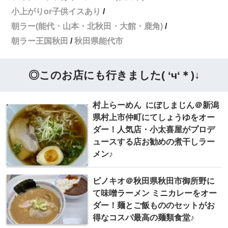
小上がりor子供イスあり
朝ラー(能代・山本・北秋田・大館・鹿角)
朝ラー王国秋田
秋田県能代市
◎このお店にも行きました( ‘ч‘＊)↓
村上らーめん にぼしまじん＠新潟
県村上市仲町にてしょうゆをオー
ダー！人気店・小太喜屋がプロデ
ュースする店お勧めの煮干しラー
メン♪
ピノキオ＠秋田県秋田市御所野に
て味噌ラーメン ミニカレーをオー
ダー！麺とご飯もののセットがお
得なコスパ最高の麺類食堂♪