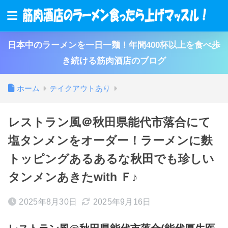
日本中のラーメンを一日一麺！年間400杯以上を食べ歩
き続ける筋肉酒店のブログ
ホーム
テイクアウトあり
レストラン風＠秋田県能代市落合にて
塩タンメンをオーダー！ラーメンに麩
トッピングあるあるな秋田でも珍しい
タンメンあきたwith Ｆ♪
2025年8月30日
2025年9月16日