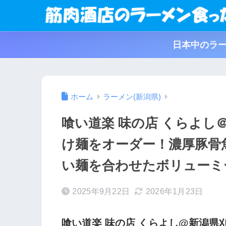
日本中のラー
ホーム
ラーメン(新潟県)
喰い道楽 味の店 くらよし
け麺をオーダー！濃厚豚骨
い麺を合わせたボリューミ
2025年9月22日
2026年1月23日
喰い道楽 味の店 くらよし@新潟県