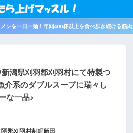
メンを一日一麺！年間400杯以上を食べ歩き続ける筋
＠新潟県刈羽郡刈羽村にて特製つ
魚介系のダブルスープに瑞々し
ーな一品♪
刈羽郡刈羽村割町新田