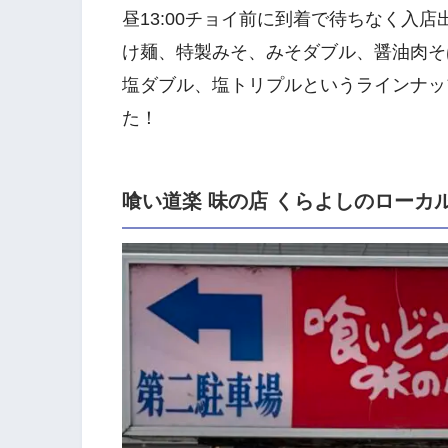
昼13:00チョイ前に到着で待ちなく入
け麺、特製みそ、みそダブル、醤油肉そ
塩ダブル、塩トリプルというラインナッ
た！
喰い道楽 味の店 くらよしのローカ