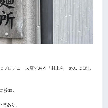
上市にプロデュース店である「村上らーめん にぼし
に接続。
い席あり。