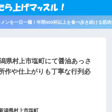
メンを一日一麺！年間400杯以上を食べ歩き続ける筋
新潟県村上市塩町にて醤油あっさ
所作や仕上がりも丁寧な行列必
@新潟県村上市塩町