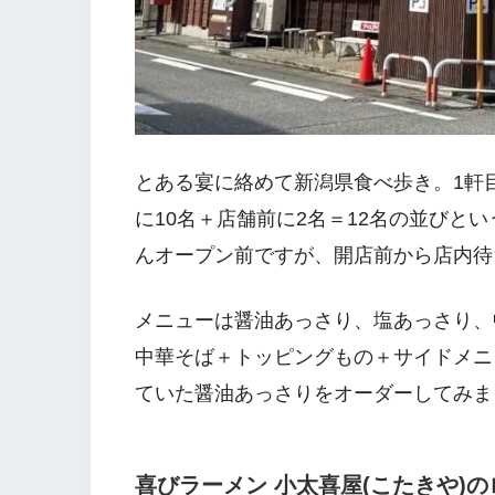
とある宴に絡めて新潟県食べ歩き。1軒目
に10名＋店舗前に2名＝12名の並びと
んオープン前ですが、開店前から店内待
メニューは醤油あっさり、塩あっさり、
中華そば＋トッピングもの＋サイドメニ
ていた醤油あっさりをオーダーしてみま
喜びラーメン 小太喜屋(こたきや)