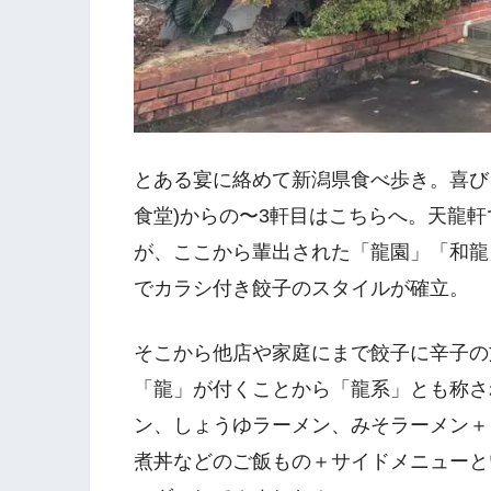
とある宴に絡めて新潟県食べ歩き。喜び
食堂)からの〜3軒目はこちらへ。天龍
が、ここから輩出された「龍園」「和龍
でカラシ付き餃子のスタイルが確立。
そこから他店や家庭にまで餃子に辛子の
「龍」が付くことから「龍系」とも称さ
ン、しょうゆラーメン、みそラーメン＋
煮丼などのご飯もの＋サイドメニューと