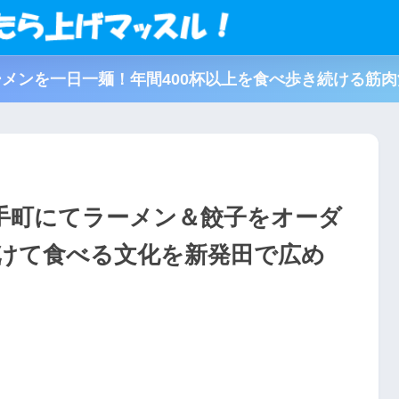
メンを一日一麺！年間400杯以上を食べ歩き続ける筋
手町にてラーメン＆餃子をオーダ
けて食べる文化を新発田で広め