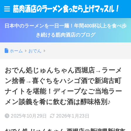
日本中のラーメンを一日一麺！年間400杯以上を食べ歩
き続ける筋肉酒店のブログ
ホーム
おでん
おでん処じゅんちゃん西堀店→ラーメ
ン捨番→喜ぐちをハシゴ酒で新潟古町
ナイトを堪能！ディープなご当地ラー
メン談義を肴に飲む酒は醇味格別♪
2025年10月29日
2026年1月23日