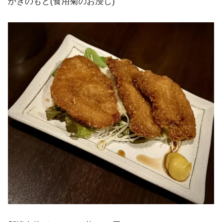
かきのもと(食用菊のお浸し)