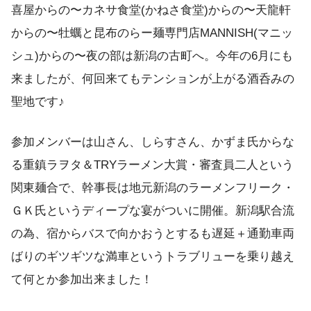
喜屋からの〜カネサ食堂(かねさ食堂)からの〜天龍軒
からの〜牡蠣と昆布のらー麺専門店MANNISH(マニッ
シュ)からの〜夜の部は新潟の古町へ。今年の6月にも
来ましたが、何回来てもテンションが上がる酒呑みの
聖地です♪
参加メンバーは山さん、しらすさん、かずま氏からな
る重鎮ラヲタ＆TRYラーメン大賞・審査員二人という
関東麺合で、幹事長は地元新潟のラーメンフリーク・
ＧＫ氏というディープな宴がついに開催。新潟駅合流
の為、宿からバスで向かおうとするも遅延＋通勤車両
ばりのギツギツな満車というトラブリューを乗り越え
て何とか参加出来ました！