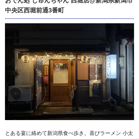
おでん処 じゅんちゃん 西堀店@新潟県新潟市
中央区西堀前通3番町
とある宴に絡めて新潟県食べ歩き。喜びラーメン 小太