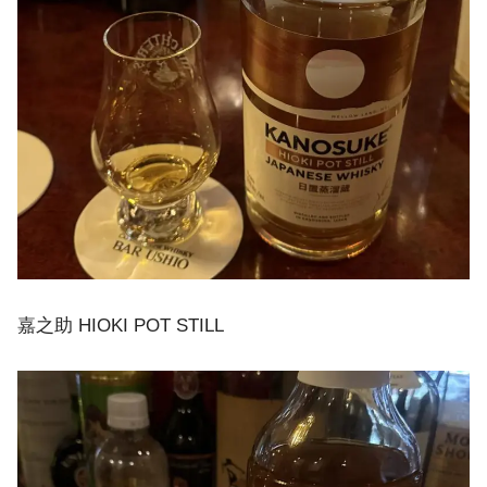
嘉之助 HIOKI POT STILL