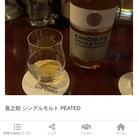
嘉之助 シングルモルト PEATED
まずは飲んだのはジャパニーズウイスキーを3種類。
検索＆地域カテゴリ
シェア
フォロー
ホーム
2017年11月に芋焼酎の小鶴で有名な小正醸造が、鹿児