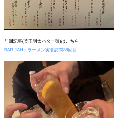
前回記事(釜玉明太バター麺)はこちら
BAR JAH・ラーメン実食訪問88回目