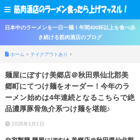
日本中のラーメンを一日一麺！年間400杯以上を食べ歩
き続ける筋肉酒店のブログ
ホーム
テイクアウトあり
麺屋にぼすけ美郷店＠秋田県仙北郡美
郷町にてつけ麺をオーダー！今年のラ
ーメン始めは4年連続となるこちらで絶
品濃厚豚骨魚介系つけ麺を堪能♪
2026年1月1日