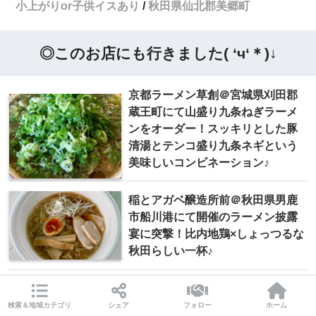
小上がりor子供イスあり
秋田県仙北郡美郷町
◎このお店にも行きました( ‘ч‘＊)↓
京都ラーメン草創＠宮城県刈田郡
蔵王町にて山盛り九条ねぎラーメ
ンをオーダー！スッキリとした豚
清湯とテンコ盛り九条ネギという
美味しいコンビネーション♪
稲とアガベ醸造所前＠秋田県男鹿
市船川港にて開催のラーメン披露
宴に突撃！比内地鶏×しょっつるな
秋田らしい一杯♪
検索＆地域カテゴリ
シェア
フォロー
ホーム