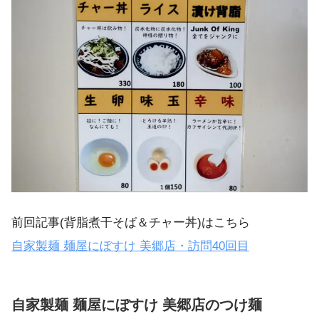
前回記事( 背脂煮干そば＆チャー丼)はこちら
自家製麺 麺屋にぼすけ 美郷店・訪問40回目
自家製麺 麺屋にぼすけ 美郷店のつけ麺