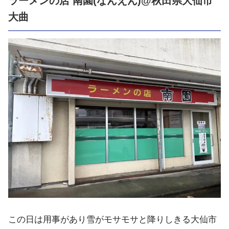
ラーメンの店 南園(なんえん)@秋田県大仙市
大曲
この日は用事があり雪がモサモサと降りしきる大仙市