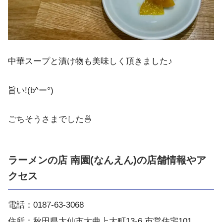
中華スープと漬け物も美味しく頂きました♪
旨い!(b^ー°)
ごちそうさまでした🍜
ラーメンの店 南園(なんえん)の店舗情報やア
クセス
電話：0187-63-3068
住所：秋田県大仙市大曲上大町13-6 市営住宅101