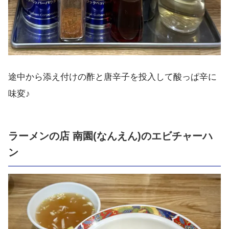
途中から添え付けの酢と唐辛子を投入して酸っぱ辛に
味変♪
ラーメンの店 南園(なんえん)のエビチャーハ
ン