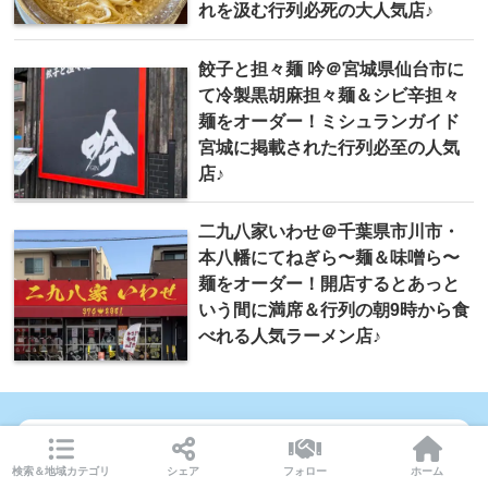
れを汲む行列必死の大人気店♪
餃子と担々麺 吟＠宮城県仙台市に
て冷製黒胡麻担々麺＆シビ辛担々
麺をオーダー！ミシュランガイド
宮城に掲載された行列必至の人気
店♪
二九八家いわせ＠千葉県市川市・
本八幡にてねぎら〜麺＆味噌ら〜
麺をオーダー！開店するとあっと
いう間に満席＆行列の朝9時から食
べれる人気ラーメン店♪
この記事を書いた人
検索＆地域カテゴリ
シェア
フォロー
ホーム