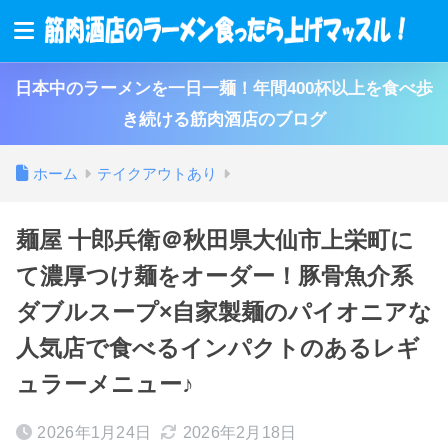
日本中のラーメンを一日一麺！年間400杯以上を食べ歩
き続ける筋肉酒店のブログ
ホーム
テイクアウトあり
麺屋 十郎兵衛＠秋田県大仙市上栄町に
て濃厚つけ麺をオーダー！豚骨魚介系
ダブルスープ×自家製麺のパイオニアな
人気店で食べるインパクトのあるレギ
ュラーメニュー♪
2026年1月24日
2026年2月18日