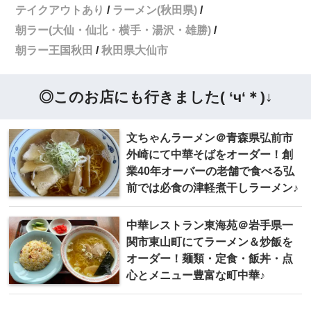
テイクアウトあり
ラーメン(秋田県)
朝ラー(大仙・仙北・横手・湯沢・雄勝)
朝ラー王国秋田
秋田県大仙市
◎このお店にも行きました( ‘ч‘＊)↓
文ちゃんラーメン＠青森県弘前市
外崎にて中華そばをオーダー！創
業40年オーバーの老舗で食べる弘
前では必食の津軽煮干しラーメン♪
中華レストラン東海苑＠岩手県一
関市東山町にてラーメン＆炒飯を
オーダー！麺類・定食・飯丼・点
心とメニュー豊富な町中華♪