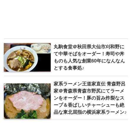
丸駒食堂＠秋田県大仙市刈和野に
て中華そばをオーダー！寿司や丼
ものも人気な創業60年になんなん
とする食事処♪
家系ラーメン王道家直伝 青森野呂
家＠青森県青森市野尻にてラーメ
ンをオーダー！豚の旨み炸裂なス
ープ＆香ばしいチャーシューも絶
品な東北屈指の横浜家系ラーメン♪