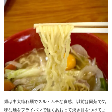
麺は中太縮れ麺でスル・ムチな食感。以前は固茹で気
味な麺をフライパンで軽くあおって焼き目をつけてま