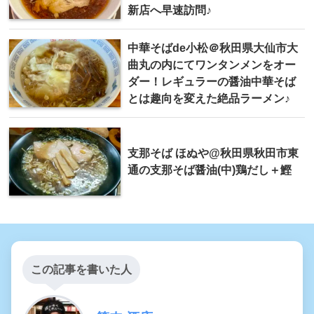
新店へ早速訪問♪
中華そばde小松＠秋田県大仙市大
曲丸の内にてワンタンメンをオー
ダー！レギュラーの醤油中華そば
とは趣向を変えた絶品ラーメン♪
支那そば ほぬや@秋田県秋田市東
通の支那そば醤油(中)鶏だし＋鰹
この記事を書いた人