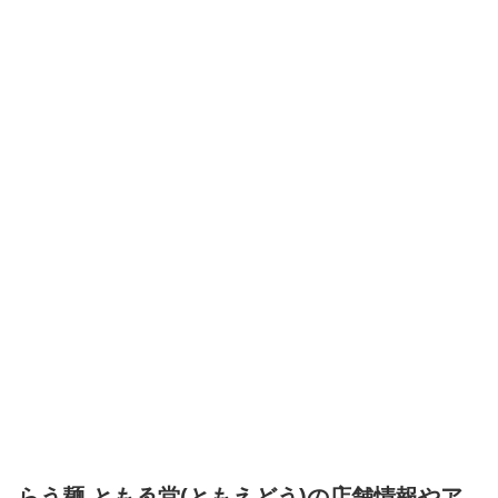
らう麺 ともゑ堂(ともえどう)の店舗情報やア