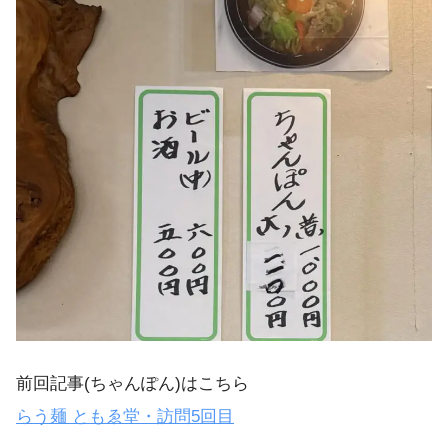
前回記事(ちゃんぽん)はこちら
らう麺 ともゑ堂・訪問5回目