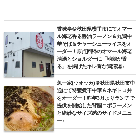
香味亭＠秋田県横手市にてオマー
ル海老香る醤油ラーメン＆丸鶏中
華そば＆チャーシューライスをオ
ーダー！原点回帰のオマール海老
清湯とショルダーに「地鶏が香
る」を掲げたキレ旨な鶏清湯♪
魚一家(ウオッカ)＠秋田県秋田市中
通にて特製煮干中華＆ネギトロ丼
をオーダー！昨年3月よりランチで
提供を開始した背脂ニボラーメン
と絶妙なサイズ感のサイドメニュ
ー♪