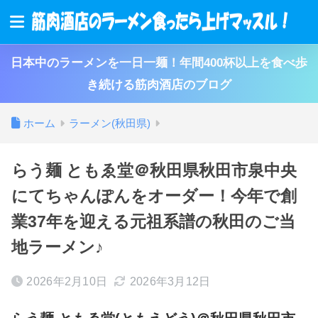
日本中のラーメンを一日一麺！年間400杯以上を食べ歩
き続ける筋肉酒店のブログ
ホーム
ラーメン(秋田県)
らう麺 ともゑ堂＠秋田県秋田市泉中央
にてちゃんぽんをオーダー！今年で創
業37年を迎える元祖系譜の秋田のご当
地ラーメン♪
2026年2月10日
2026年3月12日