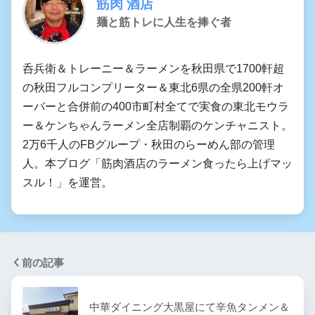
筋肉 酒店
麺と筋トレに人生を捧ぐ者
呑兵衛＆トレーニー＆ラーメンを秋田県で1700軒超
の秋田フルコンプリーター＆東北6県の全県200軒オ
ーバーと合併前の400市町村全てで実食の東北モウラ
ー＆ケンちゃんラーメン全店制覇のケンチャニスト。
2万6千人のFBグループ・秋田のらーめん部の管理
人。本ブログ「筋肉酒店のラーメン食ったら上げマッ
スル！」を運営。
前の記事
中華ダイニング大黒屋にて辛魚タンメン＆