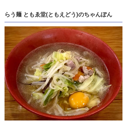
らう麺 ともゑ堂(ともえどう)のちゃんぽん