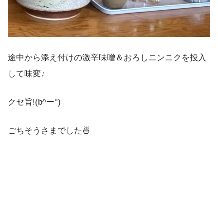
途中から添え付けの激辛味噌＆おろしニンニクを投入
して味変♪
クセ旨!(b^ー°)
ごちそうさまでした🍜