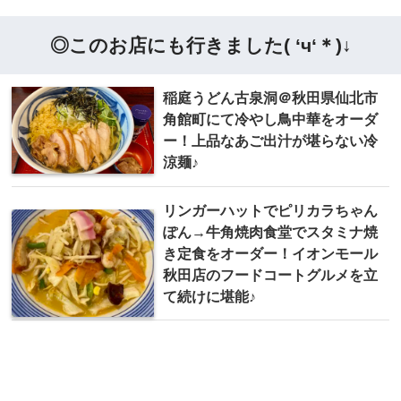
◎このお店にも行きました( ‘ч‘＊)↓
稲庭うどん古泉洞＠秋田県仙北市
角館町にて冷やし鳥中華をオーダ
ー！上品なあご出汁が堪らない冷
涼麺♪
リンガーハットでピリカラちゃん
ぽん→牛角焼肉食堂でスタミナ焼
き定食をオーダー！イオンモール
秋田店のフードコートグルメを立
て続けに堪能♪