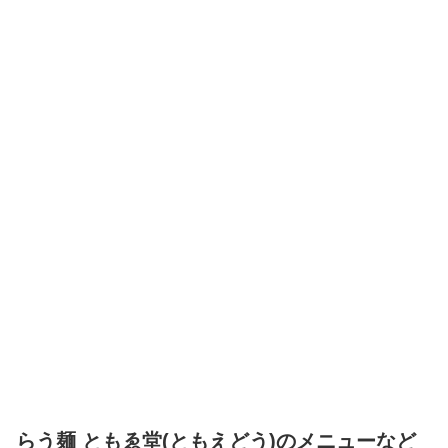
らう麺 ともゑ堂(ともえどう)のメニューなど