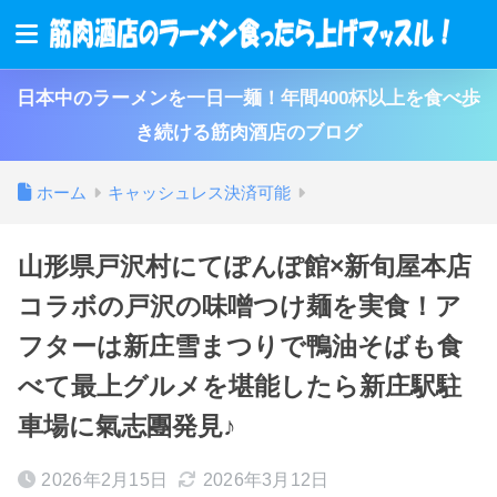
日本中のラーメンを一日一麺！年間400杯以上を食べ歩
き続ける筋肉酒店のブログ
ホーム
キャッシュレス決済可能
山形県戸沢村にてぽんぽ館×新旬屋本店
コラボの戸沢の味噌つけ麺を実食！ア
フターは新庄雪まつりで鴨油そばも食
べて最上グルメを堪能したら新庄駅駐
車場に氣志團発見♪
2026年2月15日
2026年3月12日