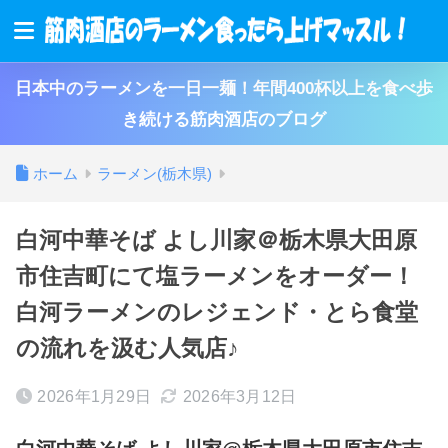
日本中のラーメンを一日一麺！年間400杯以上を食べ歩
き続ける筋肉酒店のブログ
ホーム
ラーメン(栃木県)
白河中華そば よし川家＠栃木県大田原
市住吉町にて塩ラーメンをオーダー！
白河ラーメンのレジェンド・とら食堂
の流れを汲む人気店♪
2026年1月29日
2026年3月12日