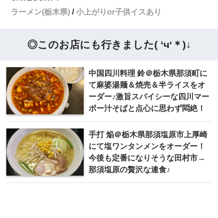
ラーメン(栃木県)
小上がりor子供イスあり
◎このお店にも行きました( ‘ч‘＊)↓
中国四川料理 鈴＠栃木県那須町に
て麻婆湯麺＆焼売＆半ライスをオ
ーダー♪激旨スパイシーな四川マー
ボー汁そばと点心に思わず悶絶！
手打 焔＠栃木県那須塩原市上厚崎
にて塩ワンタンメンをオーダー！
今後も定番になりそうな田村市→
那須塩原の贅沢な連食♪