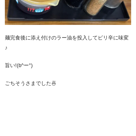
麺完食後に添え付けのラー油を投入してピリ辛に味変
♪
旨い!(b^ー°)
ごちそうさまでした🍜