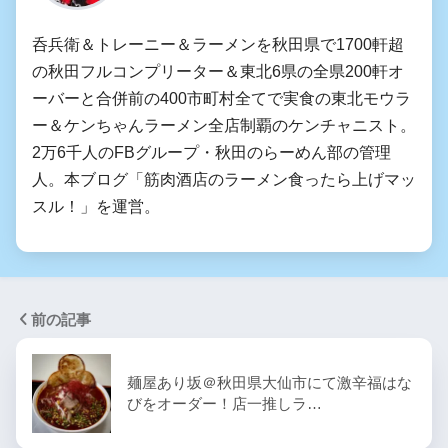
呑兵衛＆トレーニー＆ラーメンを秋田県で1700軒超
の秋田フルコンプリーター＆東北6県の全県200軒オ
ーバーと合併前の400市町村全てで実食の東北モウラ
ー＆ケンちゃんラーメン全店制覇のケンチャニスト。
2万6千人のFBグループ・秋田のらーめん部の管理
人。本ブログ「筋肉酒店のラーメン食ったら上げマッ
スル！」を運営。
前の記事
麺屋あり坂＠秋田県大仙市にて激辛福はな
びをオーダー！店一推しラ…