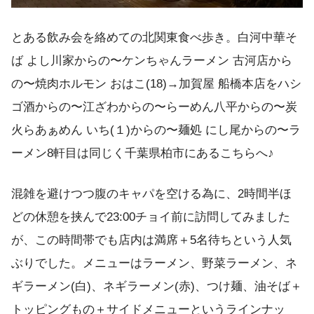
とある飲み会を絡めての北関東食べ歩き。白河中華そ
ば よし川家からの〜ケンちゃんラーメン 古河店から
の〜焼肉ホルモン おはこ(18)→加賀屋 船橋本店をハシ
ゴ酒からの〜江ざわからの〜らーめん八平からの〜炭
火らあぁめん いち(１)からの〜麺処 にし尾からの〜ラ
ーメン8軒目は同じく千葉県柏市にあるこちらへ♪
混雑を避けつつ腹のキャパを空ける為に、2時間半ほ
どの休憩を挟んで23:00チョイ前に訪問してみました
が、この時間帯でも店内は満席＋5名待ちという人気
ぶりでした。メニューはラーメン、野菜ラーメン、ネ
ギラーメン(白)、ネギラーメン(赤)、つけ麺、油そば＋
トッピングもの＋サイドメニューというラインナッ