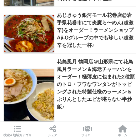
あじきゅう銀河モール花巻店@岩
手県花巻市にて炎魔ら〜めん(超激
辛)をオーダー！ラーメンショップ
Aji-Qグループの中でも珍しい超激
辛を冠した一杯♪
花鳥風月 鶴岡店＠山形県にて花鳥
風月ラーメン＆海老チャーハンを
オーダー！極薄皮に包まれた2種類
のトロ・フワなワンタンがトッピ
ングされた特製仕様のラーメン＆
ぷりんとしたエビが堪らない半炒
飯♪
検索＆地域カテゴリ
シェア
フォロー
ホーム