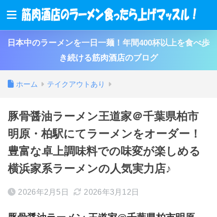
日本中のラーメンを一日一麺！年間400杯以上を食べ歩
き続ける筋肉酒店のブログ
ホーム
テイクアウトあり
豚骨醤油ラーメン王道家＠千葉県柏市
明原・柏駅にてラーメンをオーダー！
豊富な卓上調味料での味変が楽しめる
横浜家系ラーメンの人気実力店♪
2026年2月5日
2026年3月12日