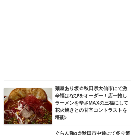
麺屋あり坂＠秋田県大仙市にて激
辛福はなびをオーダー！店一推し
ラーメンを辛さMAXの三福にして
花火焼きとの甘辛コントラストを
堪能♪
ぐらん麺α＠秋田市中通にて炙り蟹