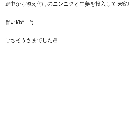
途中から添え付けのニンニクと生姜を投入して味変♪
旨い!(b^ー°)
ごちそうさまでした🍜