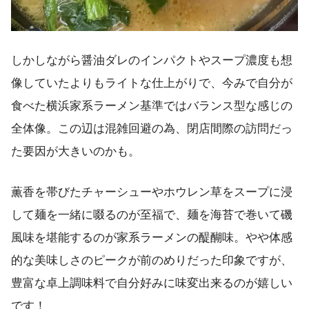
しかしながら醤油ダレのインパクトやスープ濃度も想
像していたよりもライトな仕上がりで、今みで自分が
食べた横浜家系ラーメン基準ではバランス型な感じの
全体像。この辺は混雑回避の為、閉店間際の訪問だっ
た要因が大きいのかも。
薫香を帯びたチャーシューやホウレン草をスープに浸
して麺を一緒に啜るのが至福で、麺を海苔で巻いて磯
風味を堪能するのが家系ラーメンの醍醐味。やや体感
的な美味しさのピークが前のめりだった印象ですが、
豊富な卓上調味料で自分好みに味変出来るのが嬉しい
です！