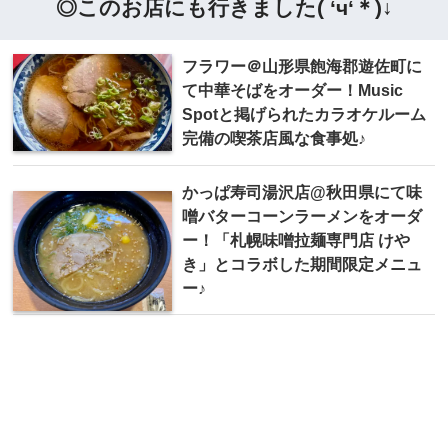
◎このお店にも行きました( ‘ч‘＊)↓
フラワー＠山形県飽海郡遊佐町に
て中華そばをオーダー！Music
Spotと掲げられたカラオケルーム
完備の喫茶店風な食事処♪
かっぱ寿司湯沢店@秋田県にて味
噌バターコーンラーメンをオーダ
ー！「札幌味噌拉麺専門店 けや
き」とコラボした期間限定メニュ
ー♪