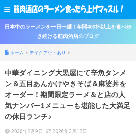
日本中のラーメンを一日一麺！年間400杯以上を食べ歩
き続ける筋肉酒店のブログ
ホーム
テイクアウトあり
中華ダイニング大黒屋にて辛魚タンメ
ン＆五目あんかけやきそば＆麻婆丼を
オーダー！期間限定ラーメ＆と店の人
気ナンバー1メニューも堪能した大満足
の休日ランチ♪
2026年2月9日
2026年3月12日