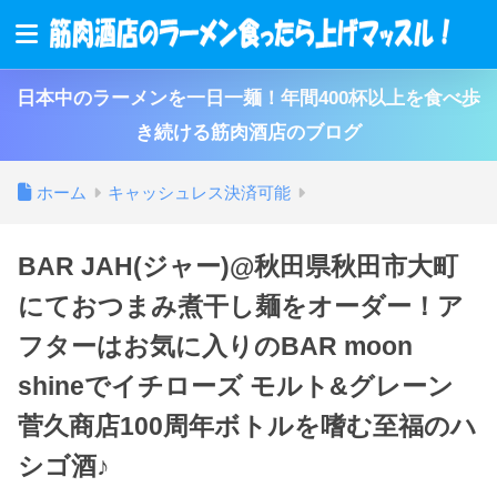
日本中のラーメンを一日一麺！年間400杯以上を食べ歩
き続ける筋肉酒店のブログ
ホーム
キャッシュレス決済可能
BAR JAH(ジャー)@秋田県秋田市大町
にておつまみ煮干し麺をオーダー！ア
フターはお気に入りのBAR moon
shineでイチローズ モルト&グレーン
菅久商店100周年ボトルを嗜む至福のハ
シゴ酒♪