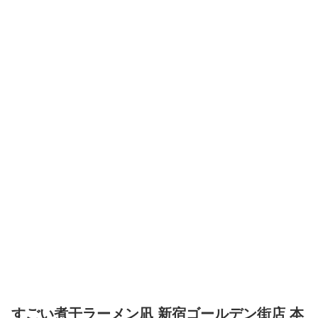
すごい煮干ラーメン凪 新宿ゴールデン街店 本