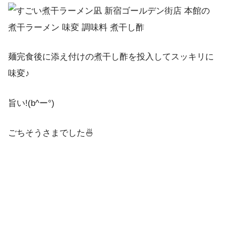
麺完食後に添え付けの煮干し酢を投入してスッキリに
味変♪
旨い!(b^ー°)
ごちそうさまでした🍜