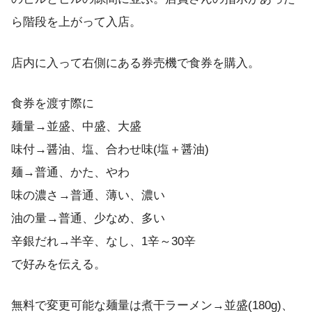
ら階段を上がって入店。
店内に入って右側にある券売機で食券を購入。
食券を渡す際に
麺量→並盛、中盛、大盛
味付→醤油、塩、合わせ味(塩＋醤油)
麺→普通、かた、やわ
味の濃さ→普通、薄い、濃い
油の量→普通、少なめ、多い
辛銀だれ→半辛、なし、1辛～30辛
で好みを伝える。
無料で変更可能な麺量は煮干ラーメン→並盛(180g)、