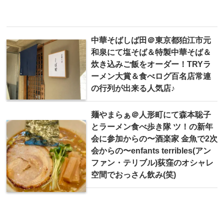
中華そばしば田＠東京都狛江市元
和泉にて塩そば＆特製中華そば＆
炊き込みご飯をオーダー！TRYラ
ーメン大賞＆食べログ百名店常連
の行列が出来る人気店♪
麺やまらぁ＠人形町にて森本聡子
とラーメン食べ歩き隊 ツ！の新年
会に参加からの〜酒楽家 金魚で2次
会からの〜enfants terribles(アン
ファン・テリブル)荻窪のオシャレ
空間でおっさん飲み(笑)