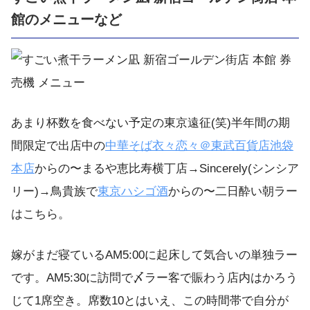
館のメニューなど
あまり杯数を食べない予定の東京遠征(笑)半年間の期
間限定で出店中の
中華そば
衣々恋々＠東武百貨店
池袋
本店
からの〜まるや恵比寿横丁店→Sincerely(シンシア
リー)→鳥貴族で
東京ハシゴ酒
からの〜二日酔い朝ラー
はこちら。
嫁がまだ寝ているAM5:00に起床して気合いの単独ラー
です。AM5:30に訪問で〆ラー客で賑わう店内はかろう
じて1席空き。席数10とはいえ、この時間帯で自分が