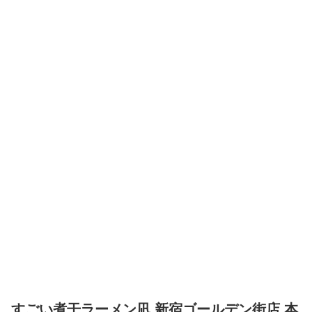
すごい煮干ラーメン凪 新宿ゴールデン街店 本