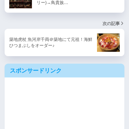
リー)→鳥貴族…
次の記事
築地虎杖 魚河岸千両＠築地にて元祖！海鮮
ひつまぶしをオーダー♪
スポンサードリンク