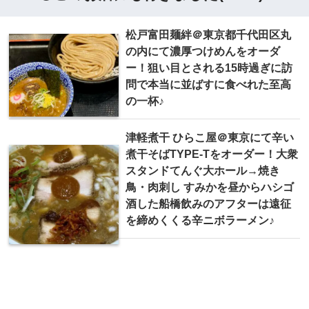
松戸富田麺絆＠東京都千代田区丸
の内にて濃厚つけめんをオーダ
ー！狙い目とされる15時過ぎに訪
問で本当に並ばすに食べれた至高
の一杯♪
津軽煮干 ひらこ屋＠東京にて辛い
煮干そばTYPE-Tをオーダー！大衆
スタンドてんぐ大ホール→焼き
鳥・肉刺し すみかを昼からハシゴ
酒した船橋飲みのアフターは遠征
を締めくくる辛ニボラーメン♪