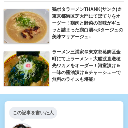
鶏ポタラーメンTHANK(サンク)＠
東京都港区芝大門にてぽてりをオ
ーダー！鶏肉と野菜の旨味がギュ
ッと詰まった鶏白湯×ポタージュの
美味マリアージュ♪
ラーメン三浦家＠東京都葛飾区金
町にて上ラーメン＋大船渡直送穂
先ワカメをオーダー！河童漬け＆
一味の醤油漬け＆チャーシューで
無料のライスも堪能♪
この記事を書いた人