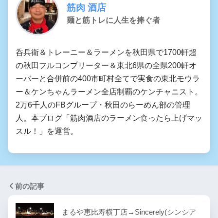
筋肉 酒店
麺と筋トレに人生を捧ぐ者
呑兵衛＆トレーニー＆ラーメンを秋田県で1700軒超
の秋田フルコンプリーター＆東北6県の全県200軒オ
ーバーと合併前の400市町村全てで実食の東北モウラ
ー＆ケンちゃんラーメン全店制覇のケンチャニスト。
2万6千人のFBグループ・秋田のらーめん部の管理
人。本ブログ「筋肉酒店のラーメン食ったら上げマッ
スル！」を運営。
前の記事
まるや恵比寿横丁店→Sincerely(シンシア