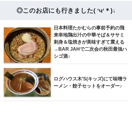
◎このお店にも行きました( ‘ч‘＊)↓
日本料理たかむらの事前予約の飛
来幸地鶏出汁の中華そば＆ササミ
刺身＆塩焼きが美味すぎて震える
→BAR JAHで二次会の秋田最強ハ
シゴ酒♪
ログハウス木'S(キッズ)にて味噌ラ
ーメン・餃子セットをオーダー♪