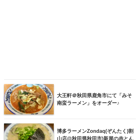
大王軒＠秋田県鹿角市にて「みそ
南蛮ラーメン」をオーダー♪
博多ラーメンZondaq(ぞんたく)割
山店@秋田県秋田市)新屋の赤とん