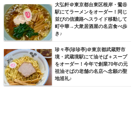
大弘軒＠東京都台東区根岸・鶯谷
駅にてラーメンをオーダー！同じ
並びの信濃路へスライド移動して
町中華→大衆居酒屋の名店食べ歩
き♪
珍々亭(珍珍亭)＠東京都武蔵野市
境・武蔵境駅にて油そば＋スープ
をオーダー！今年で創業70年の元
祖油そばの老舗の名店へ念願の聖
地巡礼♪