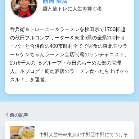
筋肉 酒店
麺と筋トレに人生を捧ぐ者
呑兵衛＆トレーニー＆ラーメンを秋田県で1700軒超
の秋田フルコンプリーター＆東北6県の全県200軒オ
ーバーと合併前の400市町村全てで実食の東北モウラ
ー＆ケンちゃんラーメン全店制覇のケンチャニスト。
2万6千人のFBグループ・秋田のらーめん部の管理
人。本ブログ「筋肉酒店のラーメン食ったら上げマッ
スル！」を運営。
前の記事
中野大勝軒＠東京都中野区中野にてつけそ