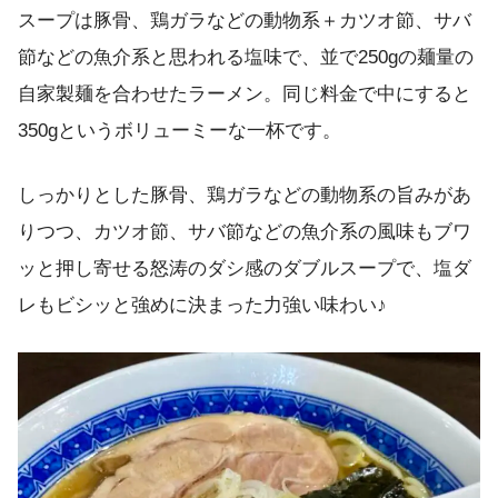
スープは豚骨、鶏ガラなどの動物系＋カツオ節、サバ
節などの魚介系と思われる塩味で、並で250gの麺量の
自家製麺を合わせたラーメン。同じ料金で中にすると
350gというボリューミーな一杯です。
しっかりとした豚骨、鶏ガラなどの動物系の旨みがあ
りつつ、カツオ節、サバ節などの魚介系の風味もブワ
ッと押し寄せる怒涛のダシ感のダブルスープで、塩ダ
レもビシッと強めに決まった力強い味わい♪