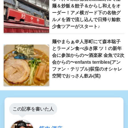
麺＆炒飯＆餃子＆からし和えをオ
ーダー！アメ横ガード下の名物グ
ルメを酒で流し込んで日帰り鯨飲
少食ツアーがスタート♪
麺やまらぁ＠人形町にて森本聡子
とラーメン食べ歩き隊 ツ！の新年
会に参加からの〜酒楽家 金魚で2次
会からの〜enfants terribles(アン
ファン・テリブル)荻窪のオシャレ
空間でおっさん飲み(笑)
この記事を書いた人