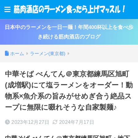
日本中のラーメンを一日一麺！年間400杯以上を食べ歩
き続ける筋肉酒店のブログ
ホーム
ラーメン(東京都)
中華そば べんてん＠東京都練馬区旭町
(成増駅)にて塩ラーメンをオーダー！動
物系×魚介系の旨みがせめぎ合う絶品ス
ープに無限に啜れそうな自家製麺♪
2023年12月27日
2024年7月17日