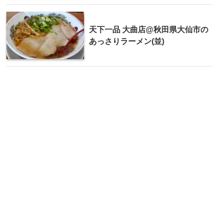
天下一品 大曲店@秋田県大仙市の
あっさりラーメン(並)