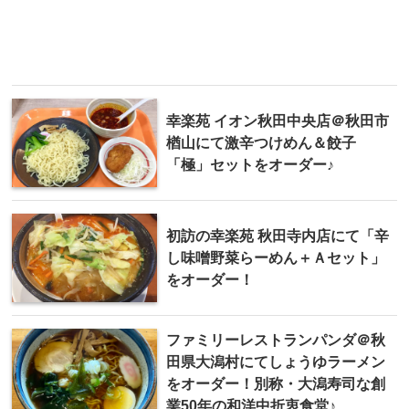
幸楽苑 イオン秋田中央店＠秋田市
楢山にて激辛つけめん＆餃子
「極」セットをオーダー♪
初訪の幸楽苑 秋田寺内店にて「辛
し味噌野菜らーめん＋Ａセット」
をオーダー！
ファミリーレストランパンダ＠秋
田県大潟村にてしょうゆラーメン
をオーダー！別称・大潟寿司な創
業50年の和洋中折衷食堂♪