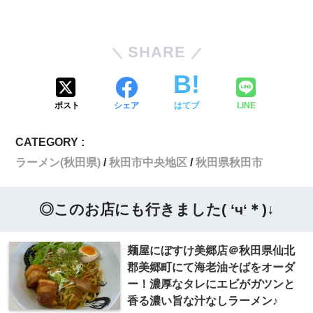
SHARE
ポスト
シェア
はてブ
LINE
CATEGORY :
ラーメン(秋田県)
秋田市中央地区
秋田県秋田市
◎このお店にも行きました( ‘ч‘＊)↓
麺屋にぼすけ美郷店＠秋田県仙北
郡美郷町にて海老油そばをオーダ
ー！濃厚なタレにエビがガツンと
香る濃い旨な汁なしラーメン♪