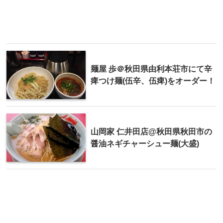
麺屋 歩＠秋田県由利本荘市にて辛
痺つけ麺(伍辛、伍痺)をオーダー！
山岡家 仁井田店@秋田県秋田市の
醤油ネギチャーシュー麺(大盛)