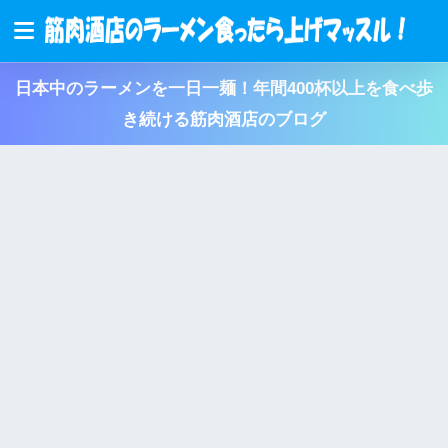
日本中のラーメンを一日一麺！年間400杯以上を食べ歩
き続ける筋肉酒店のブログ