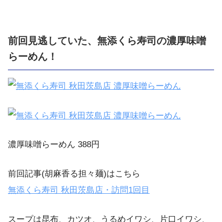
前回見逃していた、無添くら寿司の濃厚味噌
らーめん！
濃厚味噌らーめん 388円
前回記事(胡麻香る担々麺)はこちら
無添くら寿司 秋田茨島店・訪問1回目
スープは昆布、カツオ、うるめイワシ、片口イワシ、