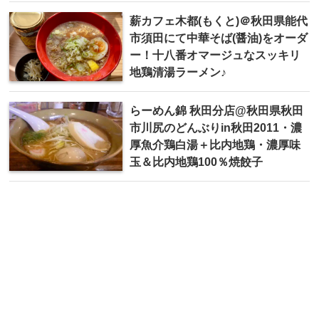
薪カフェ木都(もくと)＠秋田県能代
市須田にて中華そば(醤油)をオーダ
ー！十八番オマージュなスッキリ
地鶏清湯ラーメン♪
らーめん錦 秋田分店@秋田県秋田
市川尻のどんぶりin秋田2011・濃
厚魚介鶏白湯＋比内地鶏・濃厚味
玉＆比内地鶏100％焼餃子