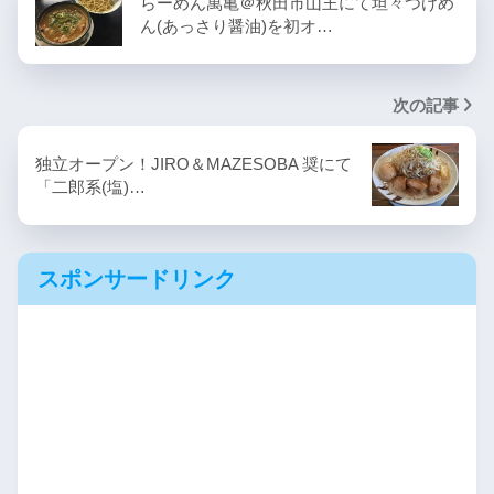
らーめん萬亀＠秋田市山王にて坦々つけめ
ん(あっさり醤油)を初オ…
次の記事
独立オープン！JIRO＆MAZESOBA 奨にて
「二郎系(塩)…
スポンサードリンク