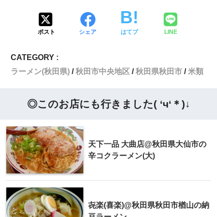
ポスト
シェア
はてブ
LINE
CATEGORY :
ラーメン(秋田県)
秋田市中央地区
秋田県秋田市
米類
◎このお店にも行きました( ‘ч‘＊)↓
天下一品 大曲店@秋田県大仙市の
辛コクラーメン(大)
㐂楽(喜楽)@秋田県秋田市楢山の納
豆ラーメン