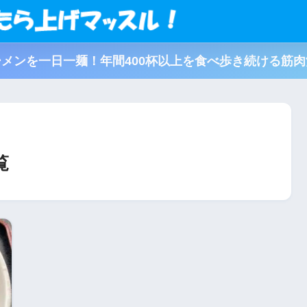
メンを一日一麺！年間400杯以上を食べ歩き続ける筋
覧