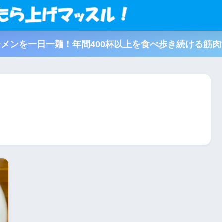
メンを一日一麺！年間400杯以上を食べ歩き続ける筋