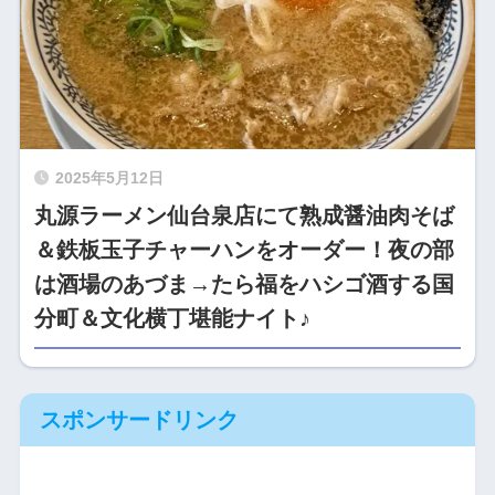
2025年5月12日
丸源ラーメン仙台泉店にて熟成醤油肉そば
＆鉄板玉子チャーハンをオーダー！夜の部
は酒場のあづま→たら福をハシゴ酒する国
分町＆文化横丁堪能ナイト♪
スポンサードリンク