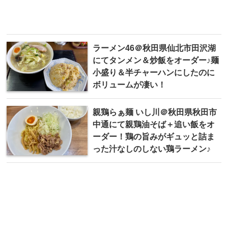
ラーメン46＠秋田県仙北市田沢湖
にてタンメン＆炒飯をオーダー♪麺
小盛り＆半チャーハンにしたのに
ボリュームが凄い！
親鶏らぁ麺 いし川＠秋田県秋田市
中通にて親鶏油そば＋追い飯をオ
ーダー！鶏の旨みがギュッと詰ま
った汁なしのしない鶏ラーメン♪