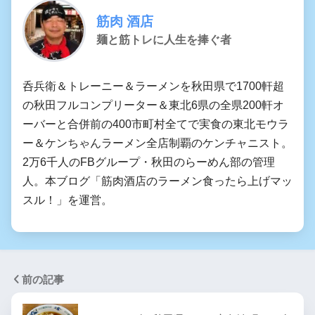
筋肉 酒店
麺と筋トレに人生を捧ぐ者
呑兵衛＆トレーニー＆ラーメンを秋田県で1700軒超
の秋田フルコンプリーター＆東北6県の全県200軒オ
ーバーと合併前の400市町村全てで実食の東北モウラ
ー＆ケンちゃんラーメン全店制覇のケンチャニスト。
2万6千人のFBグループ・秋田のらーめん部の管理
人。本ブログ「筋肉酒店のラーメン食ったら上げマッ
スル！」を運営。
前の記事