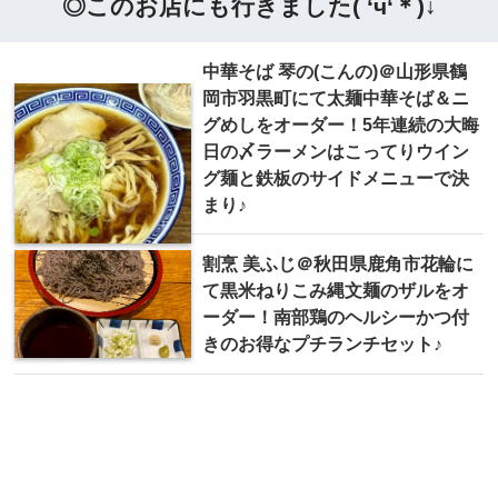
◎このお店にも行きました( ‘ч‘＊)↓
中華そば 琴の(こんの)＠山形県鶴
岡市羽黒町にて太麺中華そば＆ニ
グめしをオーダー！5年連続の大晦
日の〆ラーメンはこってりウイン
グ麺と鉄板のサイドメニューで決
まり♪
割烹 美ふじ＠秋田県鹿角市花輪に
て黒米ねりこみ縄文麺のザルをオ
ーダー！南部鶏のヘルシーかつ付
きのお得なプチランチセット♪