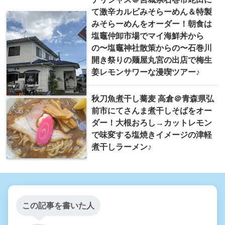
て激辛カルビみそらーめん＆特製
みそらーめんをオーダー！朝食は
塩竈仲卸市場でマイ海鮮丼から
の〜塩竈神社散策からの〜石巻川
開き祭りの麺屋丸宮の出店で梅生
姜レモンサワーな漫喫ツアー♪
秋刀魚煮干し蕎麦 高倉＠青森県弘
前市にてさんま煮干しそばをオー
ダー！大根おろし→カットレモン
で味変する塩焼きイメージの津軽
煮干しラーメン♪
この記事を書いた人