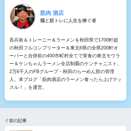
筋肉 酒店
麺と筋トレに人生を捧ぐ者
呑兵衛＆トレーニー＆ラーメンを秋田県で1700軒超
の秋田フルコンプリーター＆東北6県の全県200軒オ
ーバーと合併前の400市町村全てで実食の東北モウラ
ー＆ケンちゃんラーメン全店制覇のケンチャニスト。
2万6千人のFBグループ・秋田のらーめん部の管理
人。本ブログ「筋肉酒店のラーメン食ったら上げマッ
スル！」を運営。
前の記事