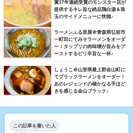
賞17年連続受賞のモンスター店が
提供するキレ旨な絶品鶏白湯＆珠
玉のサイドメニューに恍惚♪
ラーメンふる里屋＠青森県弘前市
一町田にてみそラーメンをオーダ
ー！タップリの肉味噌が旨みをブ
ーストするピリ辛旨な一杯♪
しょうこ＠山形県最上郡金山町に
てブラックラーメンをオーダー！
あのレジェンドの確かなる手ほど
きを感じる金山ブラック♪
この記事を書いた人