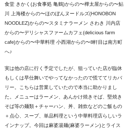
食堂 きかく(お食事処 亀鶴)からの〜樺太屋からの〜鮎
川 上海楼からの〜ほのぼんヌードルズ(HONOBON
NOODLEZ)からの〜スタミナラーメン さわき 川内店
からの〜デリシャスファームカフェ(delicious farm
cafe)からの〜中華料理 小西湖からの〜8軒目は南方町
へ♪
実は他の店に行く予定でしたが、狙っていた店が臨休
もしくは早仕舞いでやってなかったので慌ててリカバ
リー。こちらは営業していたので本当に助かりまし
た。メニューはラーメン、あんかけ焼きそば、堅焼き
そば等の麺類＋チャーハン、丼、雑炊などのご飯もの
＋点心、スープ、単品料理という中華料理店らしいラ
インナップ。今回は麻婆湯麺(麻婆ラーメン)とライス