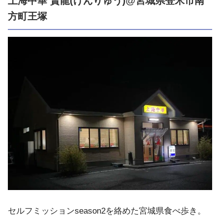
上海中華 賢龍(けんりゅう)@宮城県登米市南
方町王塚
セルフミッションseason2を絡めた宮城県食べ歩き。