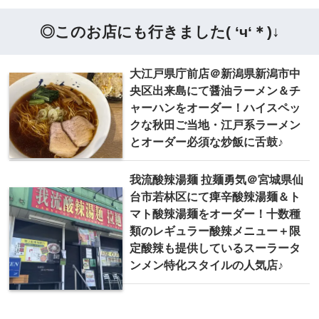
◎このお店にも行きました( ‘ч‘＊)↓
大江戸県庁前店＠新潟県新潟市中
央区出来島にて醤油ラーメン＆チ
ャーハンをオーダー！ハイスペッ
クな秋田ご当地・江戸系ラーメン
とオーダー必須な炒飯に舌鼓♪
我流酸辣湯麺 拉麺勇気＠宮城県仙
台市若林区にて痺辛酸辣湯麺＆ト
マト酸辣湯麺をオーダー！十数種
類のレギュラー酸辣メニュー＋限
定酸辣も提供しているスーラータ
ンメン特化スタイルの人気店♪