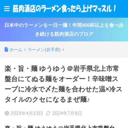
日本中のラーメンを一日一麺！年間400杯以上を食べ歩
き続ける筋肉酒店のブログ
ホーム
ラーメン(岩手県)
楽・旨・麺 ゆうゆう＠岩手県北上市常
盤台にてぬる麺をオーダー！辛味噌ス
ープに冷水で〆た麺を合わせた温×冷ス
タイルのクセになるまぜ麺♪
2023年4月23日
2024年7月8日