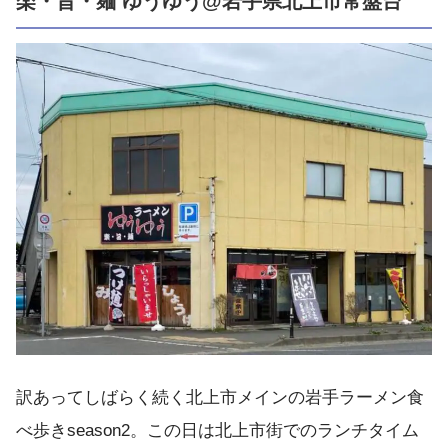
楽・旨・麺 ゆうゆう@岩手県北上市常盤台
訳あってしばらく続く北上市メインの岩手ラーメン食
べ歩きseason2。この日は北上市街でのランチタイム