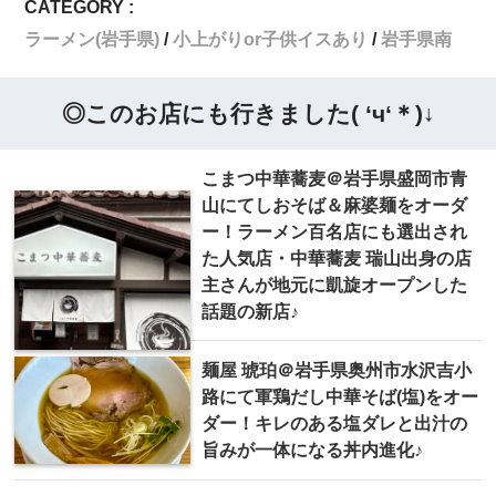
CATEGORY :
ラーメン(岩手県)
小上がりor子供イスあり
岩手県南
◎このお店にも行きました( ‘ч‘＊)↓
こまつ中華蕎麦＠岩手県盛岡市青
山にてしおそば＆麻婆麺をオーダ
ー！ラーメン百名店にも選出され
た人気店・中華蕎麦 瑞山出身の店
主さんが地元に凱旋オープンした
話題の新店♪
麺屋 琥珀＠岩手県奥州市水沢吉小
路にて軍鶏だし中華そば(塩)をオー
ダー！キレのある塩ダレと出汁の
旨みが一体になる丼内進化♪