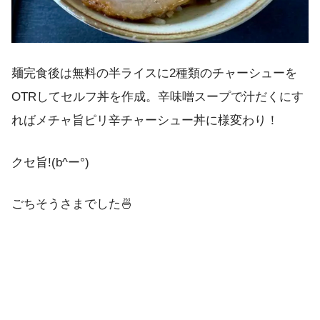
麺完食後は無料の半ライスに2種類のチャーシューを
OTRしてセルフ丼を作成。辛味噌スープで汁だくにす
ればメチャ旨ピリ辛チャーシュー丼に様変わり！
クセ旨!(b^ー°)
ごちそうさまでした🍜