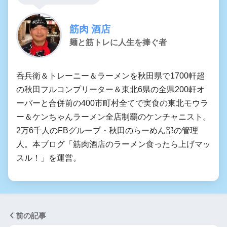
筋肉 酒店
麺と筋トレに人生を捧ぐ者
呑兵衛＆トレーニー＆ラーメンを秋田県で1700軒超
の秋田フルコンプリーター＆東北6県の全県200軒オ
ーバーと合併前の400市町村全てで実食の東北モウラ
ー＆ケンちゃんラーメン全店制覇のケンチャニスト。
2万6千人のFBグループ・秋田のらーめん部の管理
人。本ブログ「筋肉酒店のラーメン食ったら上げマッ
スル！」を運営。
前の記事