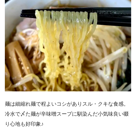
麺は細縮れ麺で程よいコシがありスル・クキな食感。
冷水で〆た麺が辛味噌スープに馴染んだ小気味良い啜
り心地も好印象♪