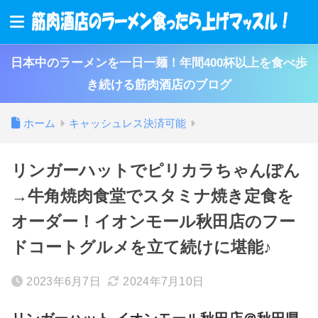
日本中のラーメンを一日一麺！年間400杯以上を食べ歩
き続ける筋肉酒店のブログ
ホーム
キャッシュレス決済可能
リンガーハットでピリカラちゃんぽん
→牛角焼肉食堂でスタミナ焼き定食を
オーダー！イオンモール秋田店のフー
ドコートグルメを立て続けに堪能♪
2023年6月7日
2024年7月10日