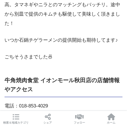
高。タマネギやニラとのマッチングもバッチリ。途中
から別皿で提供のキムチも駆使して美味しく頂きまし
た！
いつか石鍋チゲラーメンの提供開始も期待してます♪
ごちそうさまでした🍜
牛角焼肉食堂 イオンモール秋田店の店舗情報
やアクセス
電話：018-853-4029
住所：秋田県秋田市御所野地蔵田1-1-1 イオンモール
検索＆地域カテゴリ
シェア
フォロー
ホーム
秋田店3Fフードコート