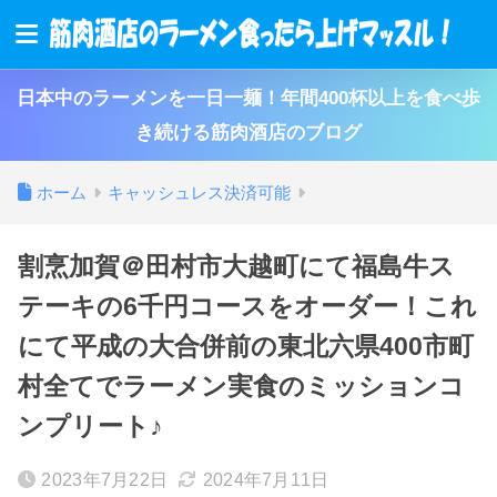
日本中のラーメンを一日一麺！年間400杯以上を食べ歩
き続ける筋肉酒店のブログ
ホーム
キャッシュレス決済可能
割烹加賀＠田村市大越町にて福島牛ス
テーキの6千円コースをオーダー！これ
にて平成の大合併前の東北六県400市町
村全てでラーメン実食のミッションコ
ンプリート♪
2023年7月22日
2024年7月11日