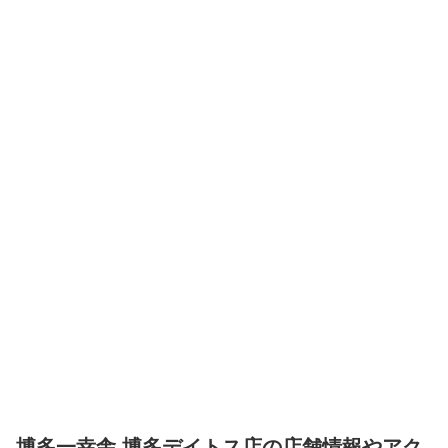
博多一幸舎 博多デイトス店の店舗情報やアク