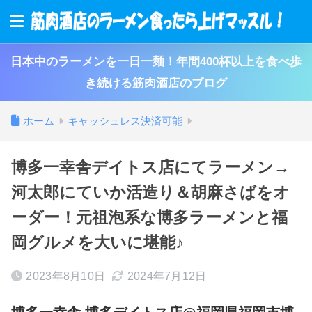
日本中のラーメンを一日一麺！年間400杯以上を食べ歩
き続ける筋肉酒店のブログ
ホーム
キャッシュレス決済可能
博多一幸舎デイトス店にてラーメン→
河太郎にていか活造り＆胡麻さばをオ
ーダー！元祖泡系な博多ラーメンと福
岡グルメを大いに堪能♪
2023年8月10日
2024年7月12日