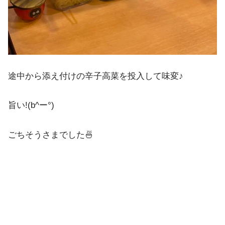
途中から添え付けの辛子高菜を投入して味変♪
旨い!(b^ー°)
ごちそうさまでした🍜