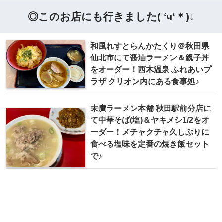
◎このお店にも行きました( ‘ч‘＊)↓
和風れすとらんかたくり＠秋田県
仙北市にて醤油ラーメン＆親子丼
をオーダー！西木温泉 ふれあいプ
ラザ クリオン内にある食事処♪
末廣ラーメン本舗 秋田駅前分店に
て中華そば(塩)＆ヤキメシ1/2をオ
ーダー！メチャクチャ久しぶりに
食べる塩味を定番の焼き飯セット
で♪