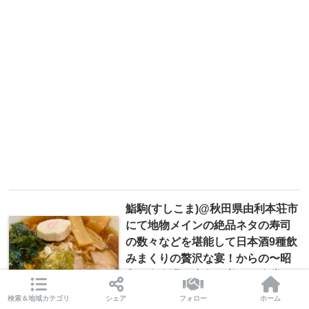
鮨駒(すしこま)@秋田県由利本荘市
にて地物メインの絶品ネタの寿司
の数々などを堪能して日本酒9種飲
みまくりの贅沢な宴！からの〜昭
和18年創業の老舗・美ゆき食堂の
中華そばで〆ラーフィニッシュ♪
検索＆地域カテゴリ
シェア
フォロー
ホーム