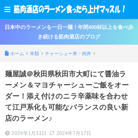
日本中のラーメンを一日一麺！年間400杯以上を食べ歩
き続ける筋肉酒店のブログ
ホーム
米類
チャーシュー丼・肉丼
麺屋誠＠秋田県秋田市大町にて醤油ラ
ーメン＆マヨチャーシューご飯をオー
ダー！添え付けのニラ辛薬味を合わせ
て江戸系化も可能なバランスの良い新
店のラーメン♪
2024年1月31日
2024年7月17日