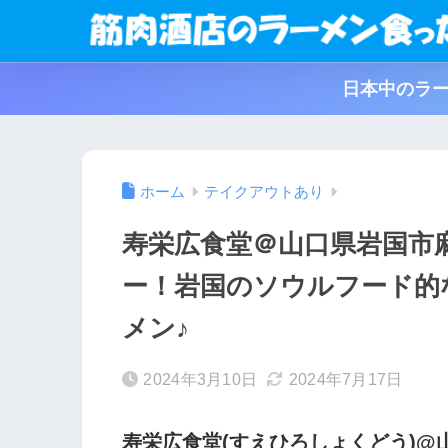
日本中のラー
ホーム
テイクアウトあり
寿栄広食堂＠山口県岩国市
ー！岩国のソウルフード的
メン♪
2024年3月10日
2024年7月17日
寿栄広食堂(すえひろしょくどう)@