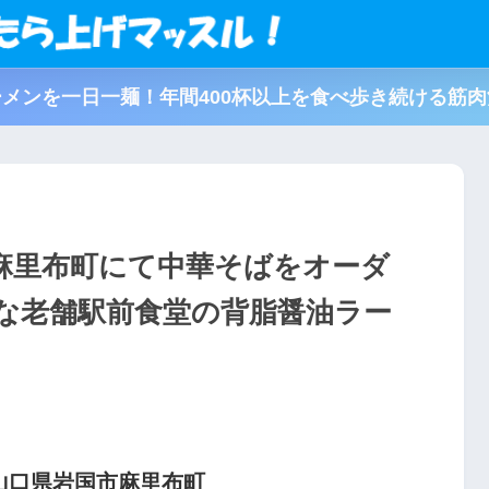
メンを一日一麺！年間400杯以上を食べ歩き続ける筋
麻里布町にて中華そばをオーダ
な老舗駅前食堂の背脂醤油ラー
山口県岩国市麻里布町