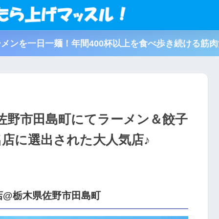
メンを一日一麺！年間400杯以上を食べ歩き続ける筋
佐野市田島町にてラーメン＆餃子
名店に選出された大人気店♪
店@栃木県佐野市田島町